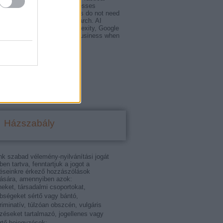
for Small and Medium Businesses
nd medium-sized businesses do not need
rprise budget to win in AI search. AI
ity — whether ChatGPT, Perplexity, Google
views, or Copilot cite your business when
ask for…
zerelesbudapest.blog.hu
Házszabály
nk szabad vélemény-nyilvánítási jogát
tben tartva, fenntartjuk a jogot a
éseinkre érkező hozzászólások
ására, amennyiben azok:
eket, társadalmi csoportokat,
bségeket sértő vagy bántó,
riminatív, túlzóan obszcén, vulgáris
ezéseket tartalmazó, jogellenes vagy
rtő bejegyzések;