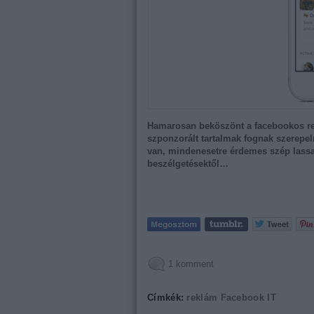
Hamarosan beköszönt a facebookos rek
szponzorált tartalmak fognak szerepel
van, mindenesetre érdemes szép lass
beszélgetésektől…
1
komment
Címkék:
reklám
Facebook
IT