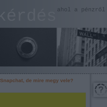
 Snapchat, de mire megy vele?