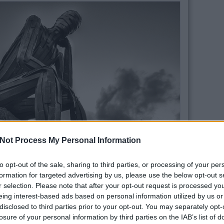
Not Process My Personal Information
to opt-out of the sale, sharing to third parties, or processing of your per
formation for targeted advertising by us, please use the below opt-out s
r selection. Please note that after your opt-out request is processed y
eing interest-based ads based on personal information utilized by us or
l, gyakorlatilag folyamatosan különböző döntési
disclosed to third parties prior to your opt-out. You may separately opt-
ssal vannak saját jövőnkre. Bár nehezen hozunk racionális
losure of your personal information by third parties on the IAB’s list of
arra vonatkozóan, hogy ilyen téren is sikeresebbek