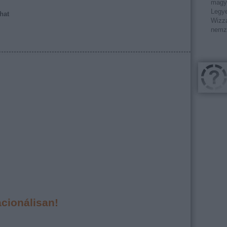
magy
Legye
hat
Wizza
nemz
cionálisan!