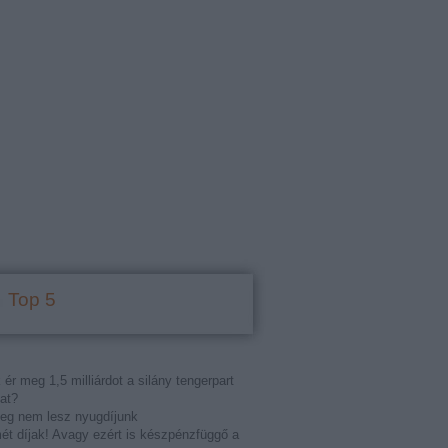
Top 5
 ér meg 1,5 milliárdot a silány tengerpart
at?
eg nem lesz nyugdíjunk
t díjak! Avagy ezért is készpénzfüggő a