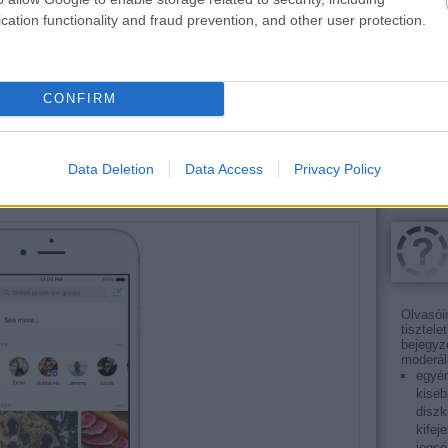
Guide 
cation functionality and fraud prevention, and other user protection.
k
Small a
an ente
visibil
AI Over
buyers 
CONFIRM
futess
ert használ? Készüljön fel a
Data Deletion
Data Access
Privacy Policy
Olvasói
tisztele
bejegyz
moderál
egyén
kiseb
diszk
kifej
jogsé