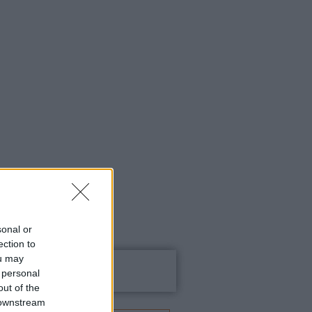
sonal or
ection to
ou may
Keresés
 personal
out of the
 downstream