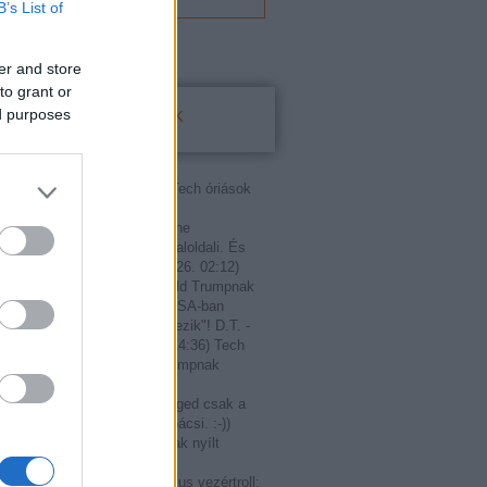
B’s List of
er and store
to grant or
Utolsó kommentek
ed purposes
:
fasza
(
2020.11.08. 18:35
)
Tech óriások
ílt levelet Donald Trumpnak
rump meg kérte őket hogy ne
zzanak mindenkit aki nem baloldali. És
zt teszik. Sőt m...
(
2019.06.26. 02:12
)
ások írtak nyílt levelet Donald Trumpnak
 Markovics:
T. Szerző! Az USA-ban
int miniszterelnök, "nem létezik"! D.T. -
rűen" - elnök!
(
2018.02.13. 14:36
)
Tech
írtak nyílt levelet Donald Trumpnak
fi teutonordikus vezértroll:
Janos: Mert nekem van. Téged csak a
ázban szoptattak. A portás bácsi. :-))
.03. 21:03
)
Tech óriások írtak nyílt
 Donald Trumpnak
anos:
@Kurt úrfi teutonordikus vezértroll: