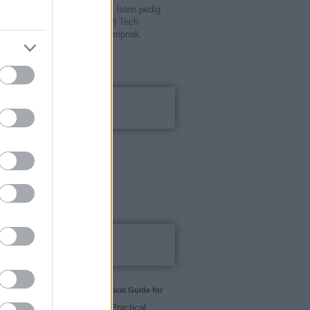
yin pedig Oroszországot. Az Isten pedig
zet. Té...
(
2017.09.02. 16:30
)
Tech
írtak nyílt levelet Donald Trumpnak
20
Kalkulátorok
el kalkulátor
tési alapok
karék kalkulátor
ti bankszámla
Blogajánló
ting Strategy for SMBs: A Practical Guide for
nd Medium Businesses
eting Strategy for SMBs: A Practical