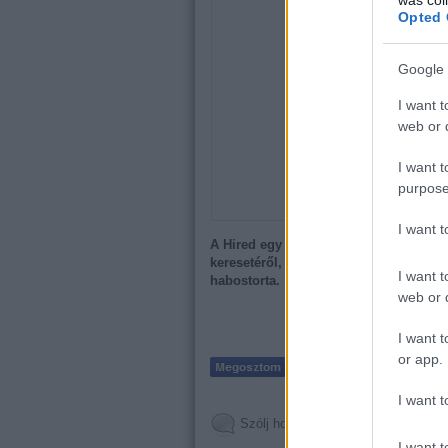
Opted 
Google 
I want t
web or d
I want t
purpose
I want 
A Hired egy nagyszabású kutatás form
keresetéről, amelyből kiderült, hogy 
I want t
habostorta.
web or d
I want t
or app.
I want t
Szólj hozzá!
I want t