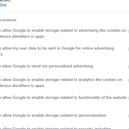
És? Put
Out
az egés
óriások 
Utolsó 
consents
o allow Google to enable storage related to advertising like cookies on
evice identifiers in apps.
o allow my user data to be sent to Google for online advertising
s.
Lakáshit
to allow Google to send me personalized advertising.
Befekte
ájában számolt be az informatikai szakemberek
Lakásta
bár néhol egészen magasak bérek, az élet még így sem
Vállala
o allow Google to enable storage related to analytics like cookies on
evice identifiers in apps.
tovább >>
o allow Google to enable storage related to functionality of the website
Tetszik
0
o allow Google to enable storage related to personalization.
AI Marke
Small a
AI Mark
o allow Google to enable storage related to security, including