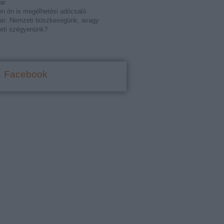
ar
n ön is megélhetési adócsaló
ir: Nemzeti büszkeségünk, avagy
eti szégyenünk?
Facebook