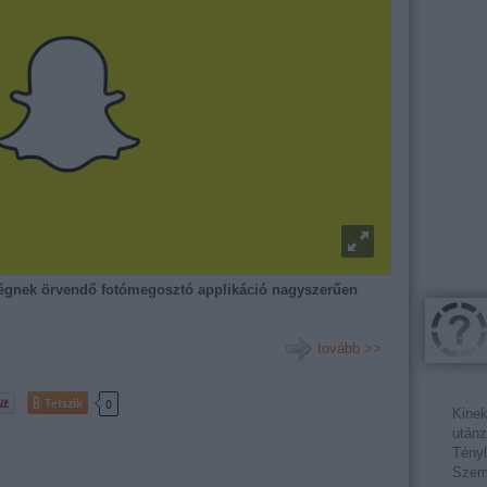
űségnek örvendő fotómegosztó applikáció nagyszerűen
tovább >>
Tetszik
0
Kinek
utánz
Tényl
Szemé