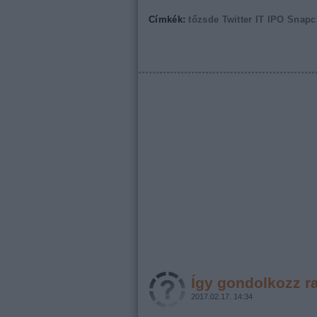
Címkék:
tőzsde
Twitter
IT
IPO
Snapc
Így gondolkozz ra
2017.02.17. 14:34