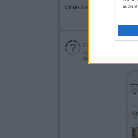
authenti
Címkék:
bérezés
IT
Egyesült államo
Facebook Messeng
reklámokra!
2017.01.26. 16:02