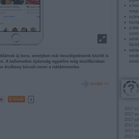
a ho
megza
szánd
tiszt
a tém
szerv
sérti
fűződ
reklá
rende
lámok új kora, amelyben már beszélgetéseink között is
minős
ni. A kellemetlen újdonság egyelőre még tesztfázisban
an érzékeny búcsút venni a reklámmentes
tovább >>
Tetszik
0
2017 sz
2017 au
2017 júl
2017 jú
2017 má
2017 má