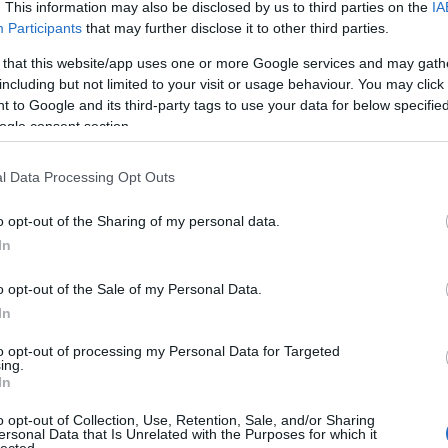
. This information may also be disclosed by us to third parties on the
IA
Participants
that may further disclose it to other third parties.
tovább >>
 that this website/app uses one or more Google services and may gath
including but not limited to your visit or usage behaviour. You may click 
Tetszik
0
 to Google and its third-party tags to use your data for below specifi
ogle consent section.
Lusuka
l Data Processing Opt Outs
írtak ny
hológia
tanács
Tblog:
T
o opt-out of the Sharing of my personal data.
cenzúrá
In
mégis a
Tech óri
Katalin
o opt-out of the Sale of my Personal Data.
olyan, m
In
oftverfejlesztők az USA-ban, de az
"egysze
óriások 
fenékig tejfel
to opt-out of processing my Personal Data for Targeted
Kurt úr
ing.
@Varadi
In
lelenc h
(
2017.09
o opt-out of Collection, Use, Retention, Sale, and/or Sharing
levelet
ersonal Data that Is Unrelated with the Purposes for which it
VaradiJ
lected.