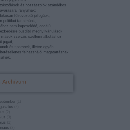
zzászólások és hozzászólók szándékos
varására irányulnak;
ékosan félrevezető jellegűek;
án politikai tartalmúak;
ához nem kapcsolódó, öncélú,
ezkedésre buzdító megnyilvánulások;
k mások szerzői, szellemi alkotáshoz
ő jogait;
mnak és spamnek, illetve egyéb,
ltetésellenes felhasználói magatartásnak
ülnek.
Archívum
eptember
(
1
)
gusztus
(
2
)
ius
(
2
)
nius
(
3
)
jus
(
1
)
rcius
(
2
)