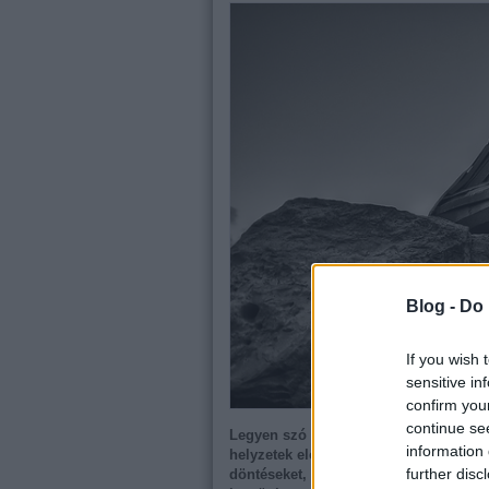
Blog -
Do 
If you wish 
sensitive in
confirm you
continue se
Legyen szó munkáról vagy magánéletrő
information 
helyzetek előtt állunk, amelyek kihatá
further disc
döntéseket, mégis léteznek módszerek 