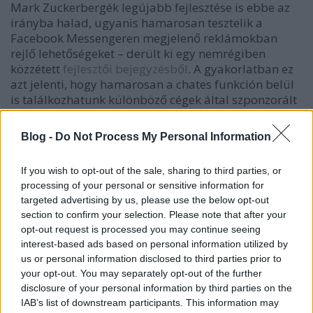
Mark Zuckerbergék legújabb fejlesztése is ebbe az
irányba halad, ugyanis hamarosan tesztelik a
Facebook Messengeren megjelenő reklámokban
rejlő lehetőségeket – derült ki egy nemrégiben
közzétett
fejlesztői bejegyzésből
. A gyakorlatban ez
azt jelenti, hogy hamarosan a chates funkción belül
is találkozhatunk különböző cégek által szponzorált
tartalmakkal és reklámokkal, ami egyrészt jó, hiszen
marketing szempontból új lehetőségek nyílnak,
Blog -
Do Not Process My Personal Information
ugyanakkor valahol borzasztó is belegondolni, hogy
már a Messengeren belül is el kell viselnünk a
If you wish to opt-out of the sale, sharing to third parties, or
reklámzajt.
processing of your personal or sensitive information for
targeted advertising by us, please use the below opt-out
A Messengeren belüli reklámok egyelőre még
section to confirm your selection. Please note that after your
tesztelés alatt állnak, az elkövetkezendő hetekben
opt-out request is processed you may continue seeing
még csak az ausztrál és thaiföldi felhasználóknak
interest-based ads based on personal information utilized by
lesz okuk a szemöldökráncolásra, de ha
us or personal information disclosed to third parties prior to
Zuckerbergék pozitív tapasztalatokkal zárják az
your opt-out. You may separately opt-out of the further
időszakot, hamarosan globálisan megjelennek a
disclosure of your personal information by third parties on the
szponzorált tartalmak a közösségi oldal
IAB’s list of downstream participants. This information may