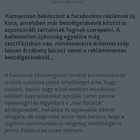
Hamarosan beköszönt a facebookos reklámok új
kora, amelyben már beszélgetéseink között is
szponzorált tartalmak fognak szerepelni. A
kellemetlen újdonság egyelőre még
tesztfázisban van, mindenesetre érdemes szép
lassan érzékeny búcsút venni a reklámmentes
beszélgetésektől…
A Facebook Messengeren történő kommunikáció
milliók számára jelent lehetőséget arra, hogy
családi, baráti vagy adott esetben munkához
köthető kapcsolataikat ápolják. Lehet persze
nyekeregni és legyinteni a „mai fiatalok”
elidegenedett, nullákba és egyesekbe kódolt
világára, de nagy hiba lenne nem belátni, hogy a
digitális kommunikáció rengeteg lehetőséget is
jelent. Például az üzleti életben.