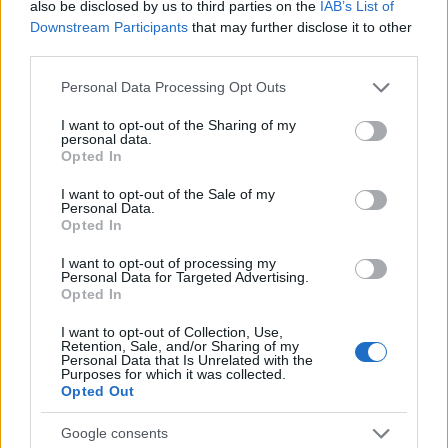
chatfelületén.
also be disclosed by us to third parties on the
IAB’s List of
Downstream Participants
that may further disclose it to other
A döntés természetesen érthető, hiszen a
Facebook
is
third parties.
egy üzleti vállalkozás, ugyanakkor felhasználói
Please note that this website/app uses one or more Google
oldalról meglehetősen aggályos a kezdeményezés.
Personal Data Processing Opt Outs
services and may gather and store information including but
not limited to your visit or usage behaviour. You may click to
I want to opt-out of the Sharing of my
personal data.
grant or deny consent to Google and its third-party tags to
Opted In
use your data for below specified purposes in below Google
consent section.
I want to opt-out of the Sale of my
Personal Data.
Opted In
I want to opt-out of processing my
Personal Data for Targeted Advertising.
Opted In
I want to opt-out of Collection, Use,
Retention, Sale, and/or Sharing of my
Personal Data that Is Unrelated with the
Purposes for which it was collected.
Opted Out
Google consents