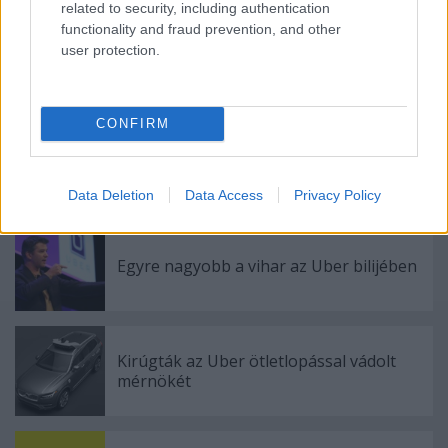
related to security, including authentication
functionality and fraud prevention, and other
user protection.
Bődületesen drága lesz az új iPhone
CONFIRM
Az Amazon második negyedéves
eredményei az AWS-t éltetik
Data Deletion
Data Access
Privacy Policy
Egyre nagyobb a vihar az Uber bilijében
Kirúgták az Uber ötletlopással vádolt
mérnökét