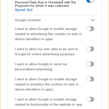
jelent számára, ha a börze transzparenciáját vállalja,
Personal Data that Is Unrelated with the
talán ez az üzleti partnerekben is bizalmat épít.
Purposes for which it was collected.
Opted Out
Vannak érvek az állami támogatás mellett, de azért
Google consents
ez nem tuti gyógyszer! A piac megerőszakolása nem
mindig jó. Ha azért lépnek tömegesen a piacra kis-
I want to allow Google to enable storage
és középvállalkozások, mert akkor
related to advertising like cookies on web or
adókedvezményben részesülnek, vagy, mert ehhez
device identifiers in apps.
nominális támogatást kapnak, akkor ettől még nem
lesz valódi piac, nem lesz likviditás és nem könnyű
I want to allow my user data to be sent to
valódi finanszírozási megoldásként használni a
Google for online advertising purposes.
tőzsdét.
I want to allow Google to send me
Az állami vállalatok tőzsdére vitele szintén nagyon
personalized advertising.
fontos lehet, de itt minden történet egyedi. Ezt azért
I want to allow Google to enable storage
át kell gondolni. Előbb jó példa volt a Mol, most
related to analytics like cookies on web or
legyen ő a rossz példa. A Magyar Állam egy időben
device identifiers in apps.
tokkal-vonóval eladta a Mol részvényeit a nyilvános
piacon. Ám, amikor a piac logikája szerint jöttek
I want to allow Google to enable storage
volna a nagy vásárlók, először az osztrákok, majd az
related to functionality of the website or app.
oroszok, akkor annak már nem nagyon örült senki. A