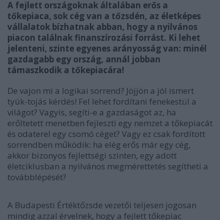
A fejlett országoknak általában erős a
tőkepiaca, sok cég van a tőzsdén, az életképes
vállalatok bízhatnak abban, hogy a nyilvános
piacon találnak finanszírozási forrást. Ki lehet
jelenteni, szinte egyenes arányosság van: minél
gazdagabb egy ország, annál jobban
támaszkodik a tőkepiacára!
De vajon mi a logikai sorrend? Jöjjön a jól ismert
tyúk-tojás kérdés! Fel lehet fordítani fenekestül a
világot? Vagyis, segíti-e a gazdaságot az, ha
erőltetett menetben fejleszti egy nemzet a tőkepiacát
és odaterel egy csomó céget? Vagy ez csak fordított
sorrendben működik: ha elég erős már egy cég,
akkor bizonyos fejlettségi szinten, egy adott
életciklusban a nyilvános megmérettetés segítheti a
továbblépését?
A Budapesti Értéktőzsde vezetői teljesen jogosan
mindig azzal érvelnek, hogy a fejlett tőkepiac