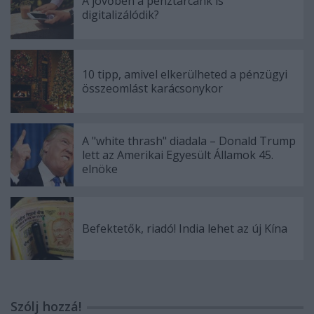
A jövőben a pénztárcánk is
digitalizálódik?
10 tipp, amivel elkerülheted a pénzügyi
összeomlást karácsonykor
A "white thrash" diadala – Donald Trump
lett az Amerikai Egyesült Államok 45.
elnöke
Befektetők, riadó! India lehet az új Kína
Szólj hozzá!