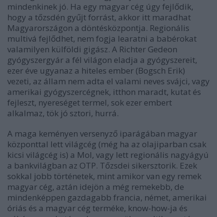
mindenkinek jó. Ha egy magyar cég úgy fejlődik,
hogy a tőzsdén gyűjt forrást, akkor itt maradhat
Magyarországon a döntésközpontja. Regionális
multivá fejlődhet, nem fogja learatni a babérokat
valamilyen külföldi gigász. A Richter Gedeon
gyógyszergyár a fél világon eladja a gyógyszereit,
ezer éve ugyanaz a hiteles ember (Bogsch Erik)
vezeti, az állam nem adta el valami neves svájci, vagy
amerikai gyógyszercégnek, itthon maradt, kutat és
fejleszt, nyereséget termel, sok ezer embert
alkalmaz, tök jó sztori, hurrá.
A maga keményen versenyző iparágában magyar
központtal lett világcég (még ha az olajiparban csak
kicsi világcég is) a Mol, vagy lett regionális nagyágyú
a bankvilágban az OTP. Tőzsdei sikersztorik. Ezek
sokkal jobb történetek, mint amikor van egy remek
magyar cég, aztán idejön a még remekebb, de
mindenképpen gazdagabb francia, német, amerikai
óriás és a magyar cég terméke, know-how-ja és