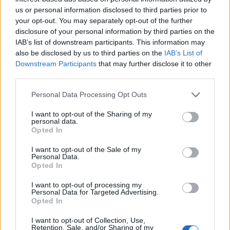
us or personal information disclosed to third parties prior to
A BÉT szerint érdemes az államnak megolajoznia a
your opt-out. You may separately opt-out of the further
rendszert. Jöjjön és segítsen az Állam Bácsi! A kis
disclosure of your personal information by third parties on the
cégeknek anyagi támogatást lehet adni, hogy
IAB’s list of downstream participants. This information may
menjenek a börzére, adókedvezményt lehet kínálni a
also be disclosed by us to third parties on the
IAB’s List of
részvény-befektetéseknek
, valamilyen módon azt az
Downstream Participants
that may further disclose it to other
intézményi befektetői bázist is vissza lehetne építeni,
third parties.
ami a nyugdíjrendszer felszántásával sajnos eltűnt.
Please note that this website/app uses one or more Google
Personal Data Processing Opt Outs
services and may gather and store information including but
De itt jön az újabb tyúl-tojás. Egy tanulmány szerint
not limited to your visit or usage behaviour. You may click to
I want to opt-out of the Sharing of my
azok a cégek, amelyek nyilvános részvény-
personal data.
grant or deny consent to Google and its third-party tags to
kibocsátással parkettre lépnek, sok munkahelyt
Opted In
use your data for below specified purposes in below Google
teremtenek, árbevételüket gyors ütemben növelik.
consent section.
I want to opt-out of the Sale of my
Igen ám, de itt is felmerül az előbbi kérdés. A
Personal Data.
legnagyratörőbb, a legdinamikusabb cégek mernek
Opted In
tőkepiacra lépni, ezért ők más mutatókban is
I want to opt-out of processing my
sikeresek lesznek, vagy maga a tőzsdei jelenlét is
Personal Data for Targeted Advertising.
segíti a gazdasági működést? Nem kizárt, hogy ilyen
Opted In
összefüggés is van, hiszen egy tőzsdei cég kedvező
esetben nyilvánosságot kap, egyfajta hitelességet
I want to opt-out of Collection, Use,
Retention, Sale, and/or Sharing of my