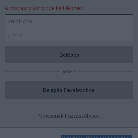
A hozzászóláshoz be kell lépned!
VAGY
Nincsenek hozzászólások