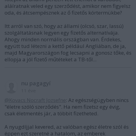
aláíratnak veled egy szerződést, amikor nem figyelsz
oda, és átcsempésznek az ő fizetős kórtermükbe?
Itt arról van szó, hogy az állami (olcsó, szar, lassú)
szolgáltatásnak legyen egy fizetős alternatívája.
Ahogy minden normális országban van. Érdekes,
együtt tud létezni a kettő például Angliában, de ja,
majd Magyarországon fog lecsapni a gonosz tőke, és
ellopja a jól fizető műtéteket a TB-től...
nu pagagyí
11 éve
@Kovacs Nocraft Jozsefne
: Az egészségügyben nincs
"életre szóló szerződés". Ha nem fizetsz egy évig,
csak életmentés jár, a többit fizetheted.
A nyugdíjjal kevered, az valóban egész életre szól és
éppen ezt szeretné a hatalom, az emberek