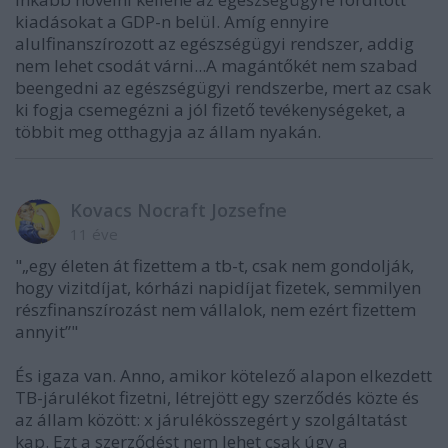
kiadásokat a GDP-n belül. Amíg ennyire
alulfinanszírozott az egészségügyi rendszer, addig
nem lehet csodát várni...A magántőkét nem szabad
beengedni az egészségügyi rendszerbe, mert az csak
ki fogja csemegézni a jól fizető tevékenységeket, a
többit meg otthagyja az állam nyakán.
Kovacs Nocraft Jozsefne
11 éve
"„egy életen át fizettem a tb-t, csak nem gondolják,
hogy vizitdíjat, kórházi napidíjat fizetek, semmilyen
részfinanszírozást nem vállalok, nem ezért fizettem
annyit”"
És igaza van. Anno, amikor kötelező alapon elkezdett
TB-járulékot fizetni, létrejött egy szerződés közte és
az állam között: x járulékösszegért y szolgáltatást
kap. Ezt a szerződést nem lehet csak úgy a