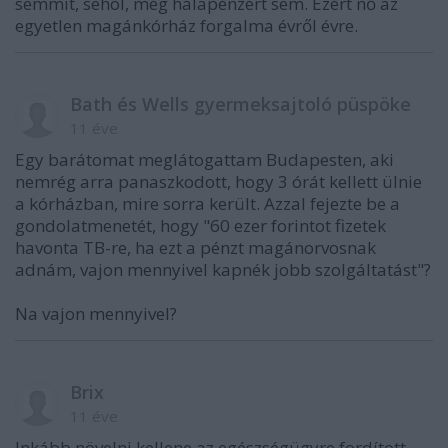
semmit, sehol, még hálapénzért sem. Ezért nő az
egyetlen magánkórház forgalma évről évre.
Bath és Wells gyermeksajtoló püspöke
11 éve
Egy barátomat meglátogattam Budapesten, aki
nemrég arra panaszkodott, hogy 3 órát kellett ülnie
a kórházban, mire sorra került. Azzal fejezte be a
gondolatmenetét, hogy "60 ezer forintot fizetek
havonta TB-re, ha ezt a pénzt magánorvosnak
adnám, vajon mennyivel kapnék jobb szolgáltatást"?
Na vajon mennyivel?
Brix
11 éve
Inkább növelni kellene az egészségügyre fordított