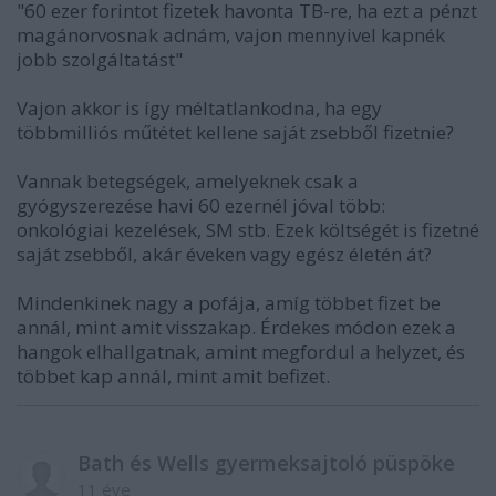
"60 ezer forintot fizetek havonta TB-re, ha ezt a pénzt
magánorvosnak adnám, vajon mennyivel kapnék
jobb szolgáltatást"
Vajon akkor is így méltatlankodna, ha egy
többmilliós műtétet kellene saját zsebből fizetnie?
Vannak betegségek, amelyeknek csak a
gyógyszerezése havi 60 ezernél jóval több:
onkológiai kezelések, SM stb. Ezek költségét is fizetné
saját zsebből, akár éveken vagy egész életén át?
Mindenkinek nagy a pofája, amíg többet fizet be
annál, mint amit visszakap. Érdekes módon ezek a
hangok elhallgatnak, amint megfordul a helyzet, és
többet kap annál, mint amit befizet.
Bath és Wells gyermeksajtoló püspöke
11 éve