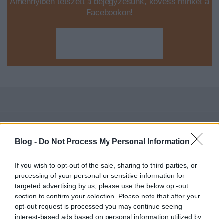
Amennyiben tetszett a bejegyzésünk, kövess minket a
Facebookon!
Címkék:
egészségügy
vizitdíj
társadalombiztosítás
kórházak
Blog -
Do Not Process My Personal Information
If you wish to opt-out of the sale, sharing to third parties, or
Ajánlott bejegyzések:
processing of your personal or sensitive information for
targeted advertising by us, please use the below opt-out
section to confirm your selection. Please note that after your
opt-out request is processed you may continue seeing
Súlyos leépítések a Microsoftnál
interest-based ads based on personal information utilized by