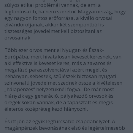
súlyos etikai problémái vannak, de ami a
legfontosabb, ha nem szeretné Magyarország, hogy
egy nagyon fontos erőforrása, a kiváló orvosai
elvándoroljanak, akkor két szempontból is
tisztességes jövedelmet kell biztosítani az
orvosainak.
Több ezer orvos ment el Nyugat- és Észak-
Európába, mert hivatalosan keveset keresnek, van,
aki effektíve is keveset keres, más a zavaros és
megalázó paraszolvenciával azért megél, és
néhányan, sebészek, szülészek biztosan nyugati
színvonalú jövedelmet szednek össze a kivételesen
„hálapénzes” helyzetüknél fogva. De már most
hiányzik egy generáció, pályakezdő orvosok és
öregek sokan vannak, de a tapasztalt és mégis
életerős középréteg kezd hiányozni.
És itt jön az egyik legfurcsább csapdahelyzet. A
magánpénzek bevonásának első és legértelmesebb