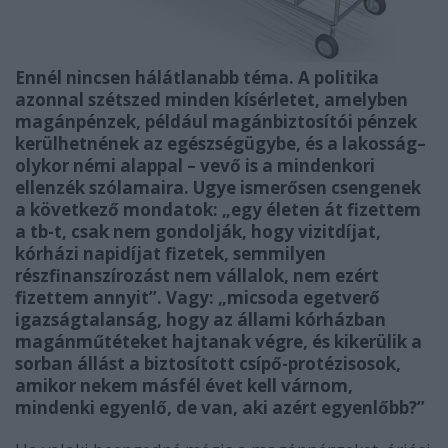
Ennél nincsen hálátlanabb téma. A politika
azonnal szétszed minden kísérletet, amelyben
magánpénzek, például magánbiztosítói pénzek
kerülhetnének az egészségügybe, és a lakosság–
olykor némi alappal – vevő is a mindenkori
ellenzék szólamaira. Ugye ismerősen csengenek
a következő mondatok: „egy életen át fizettem
a tb-t, csak nem gondolják, hogy vizitdíjat,
kórházi napidíjat fizetek, semmilyen
részfinanszírozást nem vállalok, nem ezért
fizettem annyit”. Vagy: „micsoda egetverő
igazságtalanság, hogy az állami kórházban
magánműtéteket hajtanak végre, és kikerülik a
sorban állást a biztosított csípő-protézisosok,
amikor nekem másfél évet kell várnom,
mindenki egyenlő, de van, aki azért egyenlőbb?”