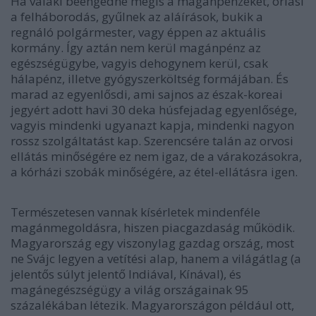
Ha valaki beengedné mégis a magánpénzeket, óriási
a felháborodás, gyűlnek az aláírások, bukik a
regnáló polgármester, vagy éppen az aktuális
kormány. Így aztán nem kerül magánpénz az
egészségügybe, vagyis dehogynem kerül, csak
hálapénz, illetve gyógyszerköltség formájában. És
marad az egyenlősdi, ami sajnos az észak-koreai
jegyért adott havi 30 deka húsfejadag egyenlősége,
vagyis mindenki ugyanazt kapja, mindenki nagyon
rossz szolgáltatást kap. Szerencsére talán az orvosi
ellátás minőségére ez nem igaz, de a várakozásokra,
a kórházi szobák minőségére, az étel-ellátásra igen.
Természetesen vannak kísérletek mindenféle
magánmegoldásra, hiszen piacgazdaság működik.
Magyarország egy viszonylag gazdag ország, most
ne Svájc legyen a vetítési alap, hanem a világátlag (a
jelentős súlyt jelentő Indiával, Kínával), és
magánegészségügy a világ országainak 95
százalékában létezik. Magyarországon például ott,