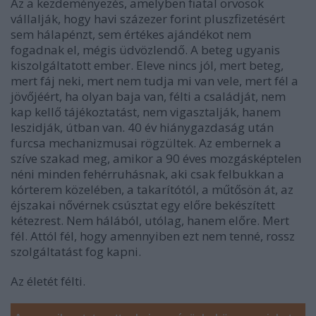
Az a kezdeményezés, amelyben fiatal orvosok
vállalják, hogy havi százezer forint pluszfizetésért
sem hálapénzt, sem értékes ajándékot nem
fogadnak el, mégis üdvözlendő. A beteg ugyanis
kiszolgáltatott ember. Eleve nincs jól, mert beteg,
mert fáj neki, mert nem tudja mi van vele, mert fél a
jövőjéért, ha olyan baja van, félti a családját, nem
kap kellő tájékoztatást, nem vigasztalják, hanem
leszidják, útban van. 40 év hiánygazdaság után
furcsa mechanizmusai rögzültek. Az embernek a
szíve szakad meg, amikor a 90 éves mozgásképtelen
néni minden fehérruhásnak, aki csak felbukkan a
kórterem közelében, a takarítótól, a műtősön át, az
éjszakai nővérnek csúsztat egy előre bekészített
kétezrest. Nem hálából, utólag, hanem előre. Mert
fél. Attól fél, hogy amennyiben ezt nem tenné, rossz
szolgáltatást fog kapni.
Az életét félti.