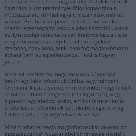
forrása az lenne, ha a magánszolgáltatók ki tudnák
használni a közintézmények fölös kapacitásait,
műtőasztalait, kórházi ágyait, hiszen azok már ott
vannak. Ám, ha a közpénzből épített kórházakat
magán-egészségügyi célokra lehet használni, akkor
az ilyen szolgáltatásnak olyan árelőnye lesz a tiszta
magánberuházásból épített intézményekkel
szemben, hogy soha, senki nem fog magánkórházat
építeni (lám, az egyetlen példa, Telki is hogyan
járt…)
Nem kell részletezni, hogy mekkora különbség
beülni egy kész infrastruktúrába, vagy mindent
felépíteni, kicsit olyan ez, mint berendezni egy lakást
és minden bútort megvenni (ez elég drága), vagy
kipakolni egy eladott lakást, amikor hirtelen nulla
értéke lesz a bútoroknak, sőt inkább negatív, még
fizetni is kell, hogy vigye el valaki azokat.
Miként lehetne mégis magánforrásokat bevonni az
egészségügybe? A szakmabeliek rengeteg modellt