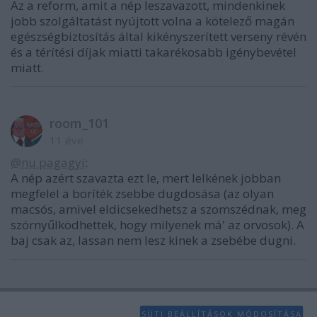
Az a reform, amit a nép leszavazott, mindenkinek
jobb szolgáltatást nyújtott volna a kötelező magán
egészségbiztosítás által kikényszerített verseny révén
és a térítési díjak miatti takarékosabb igénybevétel
miatt.
room_101
11 éve
@nu pagagyí
:
A nép azért szavazta ezt le, mert lelkének jobban
megfelel a boríték zsebbe dugdosása (az olyan
macsós, amivel eldicsekedhetsz a szomszédnak, meg
szörnyűlködhettek, hogy milyenek má' az orvosok). A
baj csak az, lassan nem lesz kinek a zsebébe dugni.
SÜTI BEÁLLÍTÁSOK MÓDOSÍTÁSA