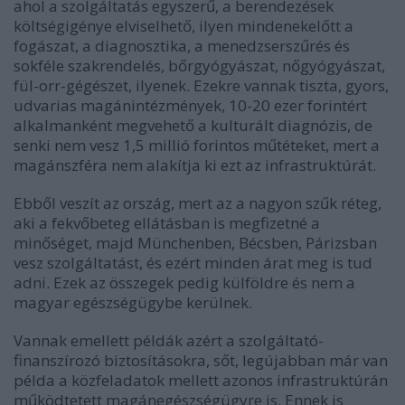
ahol a szolgáltatás egyszerű, a berendezések
költségigénye elviselhető, ilyen mindenekelőtt a
fogászat, a diagnosztika, a menedzserszűrés és
sokféle szakrendelés, bőrgyógyászat, nőgyógyászat,
fül-orr-gégészet, ilyenek. Ezekre vannak tiszta, gyors,
udvarias magánintézmények, 10-20 ezer forintért
alkalmanként megvehető a kulturált diagnózis, de
senki nem vesz 1,5 millió forintos műtéteket, mert a
magánszféra nem alakítja ki ezt az infrastruktúrát.
Ebből veszít az ország, mert az a nagyon szűk réteg,
aki a fekvőbeteg ellátásban is megfizetné a
minőséget, majd Münchenben, Bécsben, Párizsban
vesz szolgáltatást, és ezért minden árat meg is tud
adni. Ezek az összegek pedig külföldre és nem a
magyar egészségügybe kerülnek.
Vannak emellett példák azért a szolgáltató-
finanszírozó biztosításokra, sőt, legújabban már van
példa a közfeladatok mellett azonos infrastruktúrán
működtetett magánegészségügyre is. Ennek is