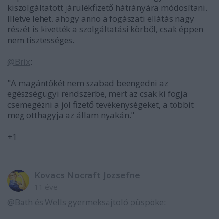
kiszolgáltatott járulékfizető hátrányára módosítani.
Illetve lehet, ahogy anno a fogászati ellátás nagy
részét is kivették a szolgáltatási körből, csak éppen
nem tisztességes.
@Brix
:
"A magántőkét nem szabad beengedni az
egészségügyi rendszerbe, mert az csak ki fogja
csemegézni a jól fizető tevékenységeket, a többit
meg otthagyja az állam nyakán."
+1
Kovacs Nocraft Jozsefne
11 éve
@Bath és Wells gyermeksajtoló püspöke
: