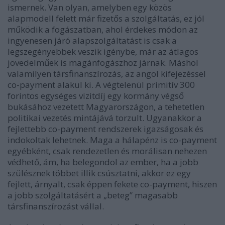
ismernek. Van olyan, amelyben egy közös
alapmodell felett már fizetős a szolgáltatás, ez jól
működik a fogászatban, ahol érdekes módon az
ingyenesen járó alapszolgáltatást is csak a
legszegényebbek veszik igénybe, már az átlagos
jövedelműek is magánfogászhoz járnak. Máshol
valamilyen társfinanszírozás, az angol kifejezéssel
co-payment alakul ki. A végtelenül primitív 300
forintos egységes vizitdíj egy kormány végső
bukásához vezetett Magyarországon, a tehetetlen
politikai vezetés mintájává torzult. Ugyanakkor a
fejlettebb co-payment rendszerek igazságosak és
indokoltak lehetnek. Maga a hálapénz is co-payment
egyébként, csak rendezetlen és morálisan nehezen
védhető, ám, ha belegondol az ember, ha a jobb
szülésznek többet illik csúsztatni, akkor ez egy
fejlett, árnyalt, csak éppen fekete co-payment, hiszen
a jobb szolgáltatásért a „beteg” magasabb
társfinanszírozást vállal.