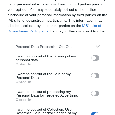
us or personal information disclosed to third parties prior to
your opt-out. You may separately opt-out of the further
disclosure of your personal information by third parties on the
Kirúgták az Uber ötletlopással vádolt
IAB’s list of downstream participants. This information may
mérnökét
also be disclosed by us to third parties on the
IAB’s List of
Downstream Participants
that may further disclose it to other
third parties.
A "white thrash" diadala – Donald Trump
Please note that this website/app uses one or more Google
Personal Data Processing Opt Outs
lett az Amerikai Egyesült Államok 45.
services and may gather and store information including but
elnöke
not limited to your visit or usage behaviour. You may click to
I want to opt-out of the Sharing of my
personal data.
grant or deny consent to Google and its third-party tags to
Opted In
use your data for below specified purposes in below Google
consent section.
Mi a közös az ENSZ-ben, Wonder
I want to opt-out of the Sale of my
Personal Data.
Womanben és a vállalatokban?
Opted In
I want to opt-out of processing my
Personal Data for Targeted Advertising.
Opted In
Befektetők, riadó! India lehet az új Kína
I want to opt-out of Collection, Use,
Retention, Sale, and/or Sharing of my