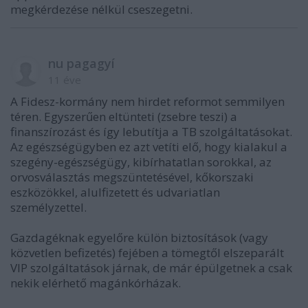
megkérdezése nélkül cseszegetni.
nu pagagyí
11 éve
A Fidesz-kormány nem hirdet reformot semmilyen
téren. Egyszerűen eltünteti (zsebre teszi) a
finanszírozást és így lebutítja a TB szolgáltatásokat.
Az egészségügyben ez azt vetíti elő, hogy kialakul a
szegény-egészségügy, kibírhatatlan sorokkal, az
orvosválasztás megszüntetésével, kőkorszaki
eszközökkel, alulfizetett és udvariatlan
személyzettel.
Gazdagéknak egyelőre külön biztosítások (vagy
közvetlen befizetés) fejében a tömegtől elszeparált
VIP szolgáltatások járnak, de már épülgetnek a csak
nekik elérhető magánkórházak.