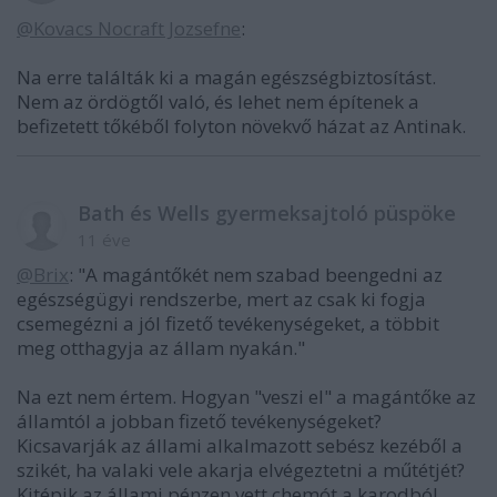
@Kovacs Nocraft Jozsefne
:
Na erre találták ki a magán egészségbiztosítást.
Nem az ördögtől való, és lehet nem építenek a
befizetett tőkéből folyton növekvő házat az Antinak.
Bath és Wells gyermeksajtoló püspöke
11 éve
@Brix
: "A magántőkét nem szabad beengedni az
egészségügyi rendszerbe, mert az csak ki fogja
csemegézni a jól fizető tevékenységeket, a többit
meg otthagyja az állam nyakán."
Na ezt nem értem. Hogyan "veszi el" a magántőke az
államtól a jobban fizető tevékenységeket?
Kicsavarják az állami alkalmazott sebész kezéből a
szikét, ha valaki vele akarja elvégeztetni a műtétjét?
Kitépik az állami pénzen vett chemót a karodból,