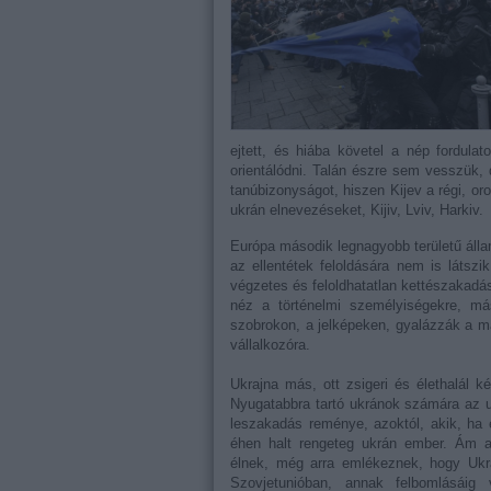
ejtett, és hiába követel a nép fordul
orientálódni. Talán észre sem vesszük, 
tanúbizonyságot, hiszen Kijev a régi, o
ukrán elnevezéseket, Kijiv, Lviv, Harkiv.
Európa második legnagyobb területű áll
az ellentétek feloldására nem is látsz
végzetes és feloldhatatlan kettészakadás
néz a történelmi személyiségekre, más
szobrokon, a jelképeken, gyalázzák a más
vállalkozóra.
Ukrajna más, ott zsigeri és élethalál 
Nyugatabbra tartó ukránok számára az u
leszakadás reménye, azoktól, akik, ha 
éhen halt rengeteg ukrán ember. Ám a 
élnek, még arra emlékeznek, hogy Ukr
Szovjetunióban, annak felbomlásáig