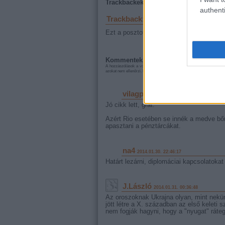
Trackbackek, pingbackek:
authenti
Trackback: Mandiner blogajánló
20
Ezt a posztot ajánlottuk a Mandiner blog
Kommentek:
A hozzászólások a
vonatkozó jogszabályok
értelmében felhasználói 
azokat nem ellenőrzi. Kifogás esetén forduljon a blog szerkesztőjéhez
vilagpolgar
2014.01.30. 22:27:41
Jó cikk lett, grat.
Azért Rio esetében se innék a medve bő
apasztani a pénztárcákat.
na4
2014.01.30. 22:46:17
Határt lezárni, diplomáciai kapcsolatokat 
J.László
2014.01.31. 00:36:48
Az oroszoknak Ukrajna olyan, mint nekü
jött létre a X. században az első keleti
nem fogják hagyni, hogy a "nyugat" ráteg