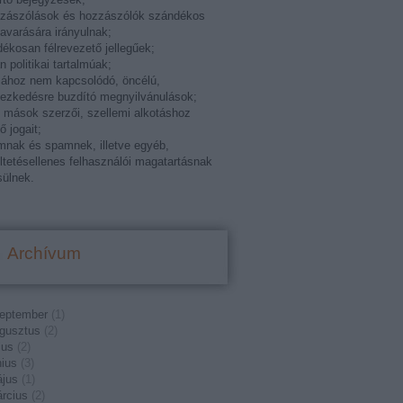
zzászólások és hozzászólók szándékos
varására irányulnak;
ékosan félrevezető jellegűek;
án politikai tartalmúak;
ához nem kapcsolódó, öncélú,
ezkedésre buzdító megnyilvánulások;
k mások szerzői, szellemi alkotáshoz
ő jogait;
mnak és spamnek, illetve egyéb,
ltetésellenes felhasználói magatartásnak
ülnek.
Archívum
eptember
(
1
)
gusztus
(
2
)
ius
(
2
)
nius
(
3
)
jus
(
1
)
rcius
(
2
)