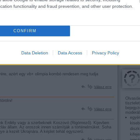
munkád?
cation functionality and fraud prevention, and other user protection.
reggeli
már ré
14.01.31. 15:26:01
gondola
ajánlójában.
figyeli
Szinte 
CONFIRM
aitren
tartalomnak minősülnek, értük a
szolgáltatás technikai
üzemeltetője semmilyen felelősséget nem vállal,
. Részletek a
Felhasználási feltételekben
és az
adatvédelmi tájékoztatóban
.
Data Deletion
Data Access
Privacy Policy
rére, azért egy vb+ olimpia kombó rendesen meg tudja
Válasz erre
Olvasói
törölni!
tisztele
bejegyz
Válasz erre
moderál
egyén
nk Erdély vagy a szerbeknek Koszovó (Rigómező). Kijevben
kiseb
 szláv állam. Az oroszok innen számítják a történelmüket. Soha
diszk
ye a kezét Ukrajnára. A képlet tehát egyszerű.
kifej
jogsé