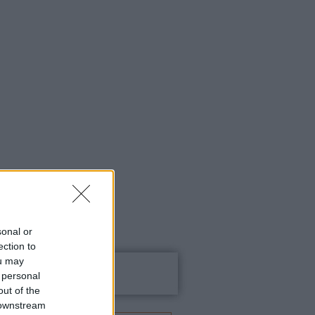
sonal or
ection to
ou may
Keresés
 personal
out of the
 downstream