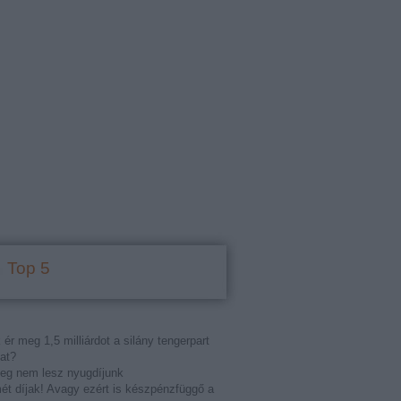
Top 5
 ér meg 1,5 milliárdot a silány tengerpart
at?
eg nem lesz nyugdíjunk
t díjak! Avagy ezért is készpénzfüggő a