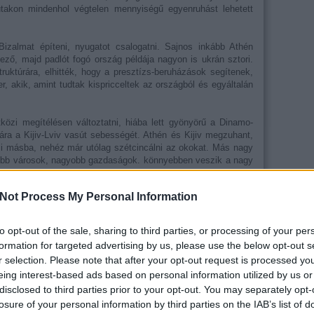
 utakon mindenhol végtelen mennyiségű egyenruhást lehetett
. Bizalmat építeni, nyugatot csalogatni. Sajnos inkább Athén
dező, majd padlót fogó ország példája nagyon is ukrán sztori.
truktúrára, elhitték, hogy a presztízs-beruházások segítenek,
 akik, amint tudtak kispricceltek az országból és egyáltalán
özi megítélésen változtatni, hiába lett gyönyörű a Dinamo-
ára a Kijiv-Lviv vasút sebességét. Athén és Kijiv megzuhant,
mi másba, nehéz már utólag szétcincálni az okokat. Más nagy
sebb városok, nagyobb gazdaságok. könnyebben veszik a nagy
Not Process My Personal Information
jegyzésünk, kövess minket a Facebookon!
to opt-out of the sale, sharing to third parties, or processing of your per
formation for targeted advertising by us, please use the below opt-out s
r selection. Please note that after your opt-out request is processed y
eing interest-based ads based on personal information utilized by us or
disclosed to third parties prior to your opt-out. You may separately opt-
losure of your personal information by third parties on the IAB’s list of
Tetszik
0