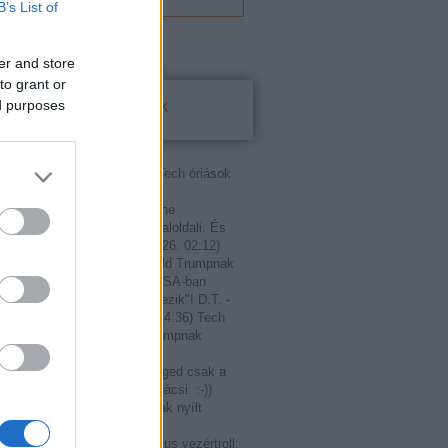
B’s List of
er and store
to grant or
Utolsó kommentek
ed purposes
:
fasza
(
2020.11.08. 18:35
)
Tech óriások
ílt levelet Donald Trumpnak
rump meg kérte őket hogy ne
zzanak mindenkit aki nem baloldali. És
zt teszik. Sőt m...
(
2019.06.26. 02:12
)
ások írtak nyílt levelet Donald Trumpnak
 Markovics:
T. Szerző! Az USA-ban
int miniszterelnök, "nem létezik"! D.T. -
rűen" - elnök!
(
2018.02.13. 14:36
)
Tech
írtak nyílt levelet Donald Trumpnak
fi teutonordikus vezértroll:
Janos: Mert nekem van. Téged csak a
ázban szoptattak. A portás bácsi. :-))
.03. 21:03
)
Tech óriások írtak nyílt
 Donald Trumpnak
anos:
@Kurt úrfi teutonordikus vezértroll: