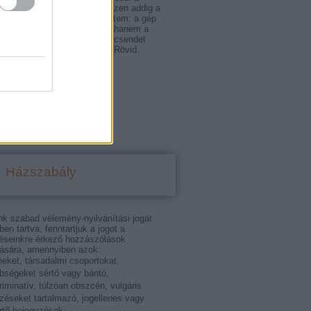
 Én is így gondoltam, egészen addig a
g, amikor a kávém fölött rájöttem: a gép
g nem a munkámra pályázik, hanem a
taim mögötti csendre. Azt a csendet
, ahol a döntéseim születnek. Rövid.
fájdalmasan rövid ez a…
d.blog.hu
Házszabály
nk szabad vélemény-nyilvánítási jogát
tben tartva, fenntartjuk a jogot a
éseinkre érkező hozzászólások
ására, amennyiben azok:
eket, társadalmi csoportokat,
bségeket sértő vagy bántó,
riminatív, túlzóan obszcén, vulgáris
ezéseket tartalmazó, jogellenes vagy
rtő bejegyzések;