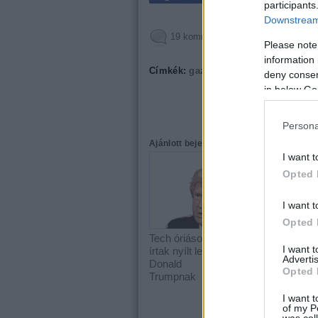
participants
Downstream 
19
komment
Please note
information 
Címkék:
gazdaság
Ukrajna
deny consent
in below Go
Persona
Ajánlott bejegyzések:
I want t
Opted 
I want t
Opted 
Tech óriások
Az Amazon
I want 
írtak nyílt levelet
második
Advertis
Donald
negyedéves
Opted 
Trumpnak
eredményei az
AWS-t éltetik
I want t
of my P
was col