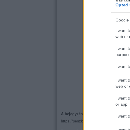
Opted 
Google 
I want t
web or d
I want t
purpose
I want 
I want t
web or d
I want t
or app.
A bejegyzés trackback címe:
I want t
https://penzkerdes.blog.hu/api/trackback
I want t