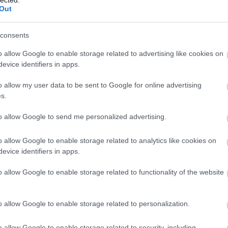
És? Put
Out
az egés
óriások 
Befektetők,
Utolsó 
consents
riadó! India lehet
az új Kína
o allow Google to enable storage related to advertising like cookies on
evice identifiers in apps.
o allow my user data to be sent to Google for online advertising
s.
Lakáshit
to allow Google to send me personalized advertising.
Befekte
Lakásta
Vállala
o allow Google to enable storage related to analytics like cookies on
evice identifiers in apps.
o allow Google to enable storage related to functionality of the website
o allow Google to enable storage related to personalization.
/id/5789929
Egy regg
tanulja
Azt his
o allow Google to enable storage related to security, including