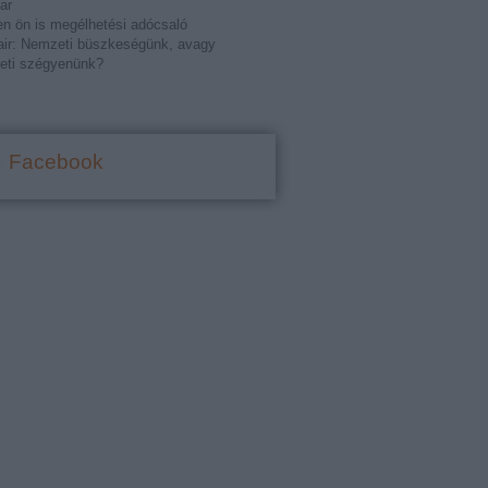
ar
n ön is megélhetési adócsaló
ir: Nemzeti büszkeségünk, avagy
eti szégyenünk?
Facebook