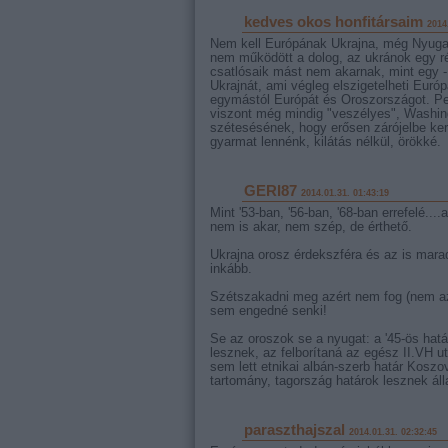
kedves okos honfitársaim
2014
Nem kell Európának Ukrajna, még Nyugat
nem működött a dolog, az ukránok egy r
csatlósaik mást nem akarnak, mint egy - 
Ukrajnát, ami végleg elszigetelheti Európ
egymástól Európát és Oroszországot. Pe
viszont még mindig "veszélyes", Washin
szétesésének, hogy erősen zárójelbe kerü
gyarmat lennénk, kilátás nélkül, örökké.
GERI87
2014.01.31. 01:43:19
Mint '53-ban, '56-ban, '68-ban errefelé.
nem is akar, nem szép, de érthető.
Ukrajna orosz érdekszféra és az is mara
inkább.
Szétszakadni meg azért nem fog (nem az
sem engedné senki!
Se az oroszok se a nyugat: a '45-ös hat
lesznek, az felborítaná az egész II.VH ut
sem lett etnikai albán-szerb határ Kosz
tartomány, tagország határok lesznek áll
paraszthajszal
2014.01.31. 02:32:45