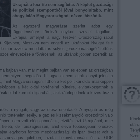
Ukrajnát a foci Eb sem segítette. A képlet gazdasági
és politikai szempontból jóval bonyolultabb, mint
ahogy talán Magyarországból nézve látszódik.
Az egyszerű magyarázat szerint adott egy
függetlenségre törekvő egykori szovjet tagállam,
Ukrajna, amelyet a nagy testvér Oroszország rabul
atot Kijevben, Moszkva nem engedi az ukránokat Nyugat felé
de már ezzel a mondattal is súlyos „oroszbarátságról” tettünk
roszos elnevezése a fővárosnak, az ukránok jobban szeretik az
ama bajban van, már megint bajban van és ebben az országban
ik semmilyen megoldás. Itt ugyanis nem csak annyit jelent a
, mint Magyarországon. Itthon a két politikai oldal másképpen
képpen a két oldal történelmi bűneire, elvitatkozgatnak a
ik oldal korrupt oligarcháit, akik rátelepednek a kevés tiszta
kérdés a nyugati, vagy az orosz orientáció. A nyugati és még
nió történelmi esély, a gaz és kizsákmányoló oroszoktól való
Kinek
éppen nem volt elég gabonájuk, elvitték azt Ukrajnából, mire
utánz
keleti, déli országrészen, ahol eleve többségében oroszok
Tényl
ajna egykoron fontos mezőgazdasági és ipari övezet volt a
Szemé
 viszonylagos jólétben, azóta bizonytalanság és a GDP