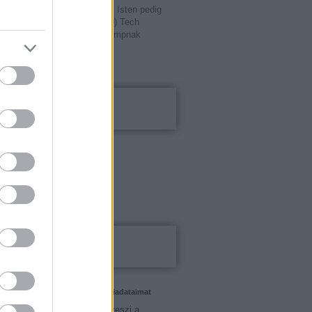
yin pedig Oroszországot. Az Isten pedig
zet. Té...
(
2017.09.02. 16:30
)
Tech
írtak nyílt levelet Donald Trumpnak
20
Kalkulátorok
el kalkulátor
tési alapok
karék kalkulátor
ti bankszámla
Blogajánló
el rájöttem: az AI már nem a feladataimat
, hanem engem.
zed, az AI majd egyszer elveszi a