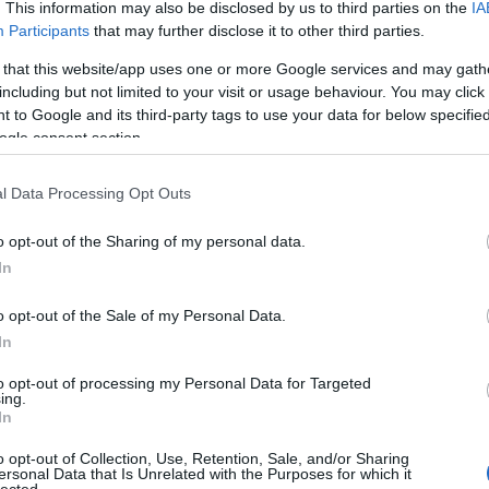
. This information may also be disclosed by us to third parties on the
IA
Participants
that may further disclose it to other third parties.
 that this website/app uses one or more Google services and may gath
including but not limited to your visit or usage behaviour. You may click 
 to Google and its third-party tags to use your data for below specifi
ogle consent section.
Lusuka
l Data Processing Opt Outs
írtak ny
Tblog:
T
o opt-out of the Sharing of my personal data.
cenzúrá
In
mégis a
Tech óri
Katalin
o opt-out of the Sale of my Personal Data.
olyan, m
In
"egysze
Egyre nagyobb
Baromi értékes
óriások 
to opt-out of processing my Personal Data for Targeted
a vihar az Uber
a Snapchat, de
Kurt úr
ing.
bilijében
mire megy vele?
@Varadi
In
lelenc h
(
2017.09
o opt-out of Collection, Use, Retention, Sale, and/or Sharing
levelet
ersonal Data that Is Unrelated with the Purposes for which it
VaradiJ
lected.