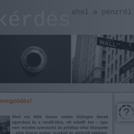
ó megoldás!
Ahol ma több tízezer ember őrjöngve támad
egymásra és a rendőrökre, ott másfél éve – igaz
nem minden szervezési és politikai vihar közepette
– több tízezer ember szurkolt és sörözött békésen.