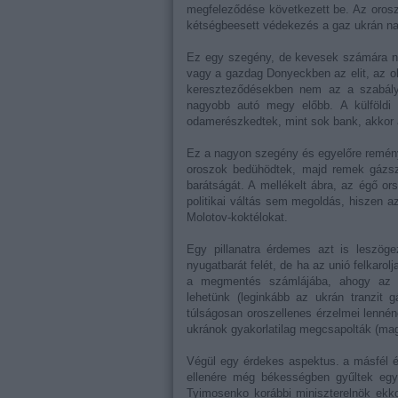
megfeleződése következett be. Az orosz
kétségbeesett védekezés a gaz ukrán na
Ez egy szegény, de kevesek számára na
vagy a gazdag Donyeckben az elit, az oli
kereszteződésekben nem az a szabály,
nagyobb autó megy előbb. A külföldi 
odamerészkedtek, mint sok bank, akkor a
Ez a nagyon szegény és egyelőre remény
oroszok bedühödtek, majd remek gázsze
barátságát. A mellékelt ábra, az égő or
politikai váltás sem megoldás, hiszen az
Molotov-koktélokat.
Egy pillanatra érdemes azt is leszög
nyugatbarát felét, de ha az unió felkarol
a megmentés számlájába, ahogy az or
lehetünk (leginkább az ukrán tranzit 
túlságosan oroszellenes érzelmei lennén
ukránok gyakorlatilag megcsapolták (mag
Végül egy érdekes aspektus. a másfél év
ellenére még békességben gyűltek egybe
Tyimosenko korábbi miniszterelnök ekkor