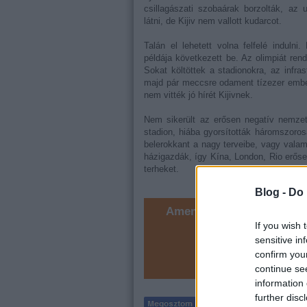
csillagászati szobaárak borzolták, az
látni, de Kijiv nem vallott kudarcot.
Talán el lehetett volna felfelé indulni
példája következett be. Az olimpiát ren
Sokat költöttek a stadionokra, az infras
majd pár meccsre odament tízezer ember,
nem vitték jó hírét Kijivnek.
Nem sikerült az erősen negatív nemzetk
stadion, hiába gyorsították háromszoros
belerokkant a nagy terveibe, vagy vala
házigazdák, így Kína, London, Rio erő
terheket.
Blog -
Do 
Amennyiben tetszett a be
If you wish 
sensitive in
confirm you
continue se
information 
further disc