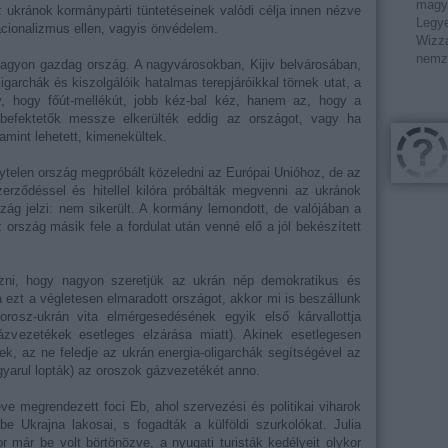
magy
 ukránok kormánypárti tüntetéseinek valódi célja innen nézve
Legye
cionalizmus ellen, vagyis önvédelem.
Wizza
nemz
gyon gazdag ország. A nagyvárosokban, Kijiv belvárosában,
garchák és kiszolgálóik hatalmas terepjáróikkal törnek utat, a
 hogy főút-mellékút, jobb kéz-bal kéz, hanem az, hogy a
befektetők messze elkerülték eddig az országot, vagy ha
mint lehetett, kimenekültek.
telen ország megpróbált közeledni az Európai Unióhoz, de az
rződéssel és hitellel kilóra próbálták megvenni az ukránok
szág jelzi: nem sikerült. A kormány lemondott, de valójában a
 ország másik fele a fordulat után venné elő a jól bekészített
ezni, hogy nagyon szeretjük az ukrán nép demokratikus és
ja ezt a végletesen elmaradott országot, akkor mi is beszállunk
osz-ukrán vita elmérgesedésének egyik első kárvallottja
gázvezetékek esetleges elzárása miatt). Akinek esetlegesen
ek, az ne feledje az ukrán energia-oligarchák segítségével az
yarul lopták) az oroszok gázvezetékét anno.
e megrendezett foci Eb, ahol szervezési és politikai viharok
 Ukrajna lakosai, s fogadták a külföldi szurkolókat. Julia
 már be volt börtönözve, a nyugati turisták kedélyeit olykor