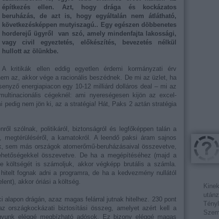
építkezés ellen. Azt, hogy drága és kockázatos
beruházás, de azt is, hogy egyáltalán nem átlátható,
következésképpen mutyiszagú.. Egy egészen döbbenetes
horderejű ügyről van szó, amely mindenfajta lakossági,
vagy civil egyeztetés, előkészítés, bevezetés nélkül
hullott az ölünkbe.
A kritikák ellen eddig egyetlen érdemi kormányzati érv
 nem az, akkor vége a racionális beszédnek. De mi az üzlet, ha
senyző energiapiacon egy 10-12 milliárd dolláros deal – mi az
ultinacionális cégeknél: ami nyereségesen kijön az excel-
mi pedig nem jön ki, az a stratégia! Hát, Paks 2 aztán stratégia
ől szólnak, politikáról, biztonságról és legfőképpen talán a
l, megtérüléséről, a kamatokról. A leendő paksi áram sajnos
k, sem más országok atomerőmű-beruházásaival összevetve,
lehetőségekkel összevetve. De ha a megépítéséhez (majd a
e költségét is számoljuk, akkor végképp brutális a számla.
itelt fognak adni a programra, de ha a kedvezmény nullától
lent), akkor óriási a költség.
Kinek
utánz
i alapon drágán, azaz magas felárral jutnak hitelhez. 230 pont
Tényl
az országkockázati biztosítási összeg, amelyet azért kell a
Szemé
agyunk eléggé megbízható adósok. Ez bizony eléggé magas