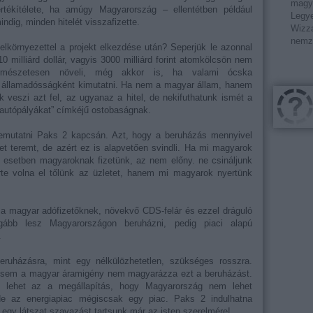
magy
ékítélete, ha amúgy Magyarország – ellentétben például
Legye
dig, minden hitelét visszafizette.
Wizza
nemz
lkörnyezettel a projekt elkezdése után? Seperjük le azonnal
10 milliárd dollár, vagyis 3000 milliárd forint atomkölcsön nem
ermészetesen növeli, még akkor is, ha valami ócska
 államadósságként kimutatni. Ha nem a magyar állam, hanem
k veszi azt fel, az ugyanaz a hitel, de nekifuthatunk ismét a
z autópályákat” címkéjű ostobaságnak.
bemutatni Paks 2 kapcsán. Azt, hogy a beruházás mennyivel
 teremt, de azért ez is alapvetően svindli. Ha mi magyarok
 jó esetben magyaroknak fizetünk, az nem előny. ne csináljunk
e volna el tőlünk az üzletet, hanem mi magyarok nyertünk
a magyar adófizetőknek, növekvő CDS-felár és ezzel dráguló
ágább lesz Magyarországon beruházni, pedig piaci alapú
.
ruházásra, mint egy nélkülözhetetlen, szükséges rosszra.
, sem a magyar áramigény nem magyarázza ezt a beruházást.
z lehet az a megállapítás, hogy Magyarország nem lehet
 de az energiapiac mégiscsak egy piac. Paks 2 indulhatna
b egy látszat szavazást tartsunk már az isten szerelmére!