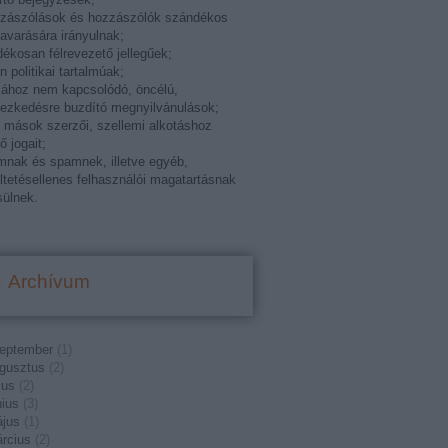
zzászólások és hozzászólók szándékos
varására irányulnak;
ékosan félrevezető jellegűek;
án politikai tartalmúak;
ához nem kapcsolódó, öncélú,
ezkedésre buzdító megnyilvánulások;
k mások szerzői, szellemi alkotáshoz
ő jogait;
mnak és spamnek, illetve egyéb,
ltetésellenes felhasználói magatartásnak
ülnek.
Archívum
eptember
(
1
)
gusztus
(
2
)
ius
(
2
)
nius
(
3
)
jus
(
1
)
rcius
(
2
)