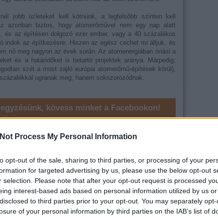
nél jobb üzleteket kell kötnünk, a legfelsőbb szinten kell
 Az azonban biztos, hogy atomerőművet nem egy nap alatt
t, és az építésen dolgozó ezer ember, vagy a 40 százalékos
ló indok az építkezésre. Hiszen az egész cechet mi álljuk, és
em nő meg nagyon az évek során. Az atomenergiában óriási a
eket és a határidőket is betartó projektek aránya. Márpedig,
godtan szét a most zajló európai atomerőmű-építések körül),
0 százalékkal ugranak meg, hanem sokszorozódnak.
jegyzésünk, kövess minket a Facebookon!
Not Process My Personal Information
to opt-out of the sale, sharing to third parties, or processing of your per
formation for targeted advertising by us, please use the below opt-out s
Tetszik
0
r selection. Please note that after your opt-out request is processed y
eing interest-based ads based on personal information utilized by us or
disclosed to third parties prior to your opt-out. You may separately opt-
losure of your personal information by third parties on the IAB’s list of