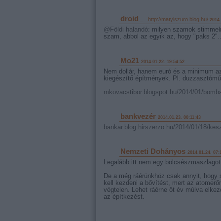
droid_
·
http://matyiszuro.blog.hu/
2014.
@Földi halandó
: milyen szamok stimmeln
szam, abbol az egyik az, hogy "paks 2"..
Mo21
2014.01.22. 19:54:52
Nem dollár, hanem euró és a minimum az 
kiegészítő építmények. Pl. duzzasztómű 
mkovacstibor.blogspot.hu/2014/01/bomba
bankvezér
2014.01.23. 00:11:43
bankar.blog.hirszerzo.hu/2014/01/18/kesz
Nemzeti Dohányos
2014.01.24. 07:
Legalább itt nem egy bölcsészmaszlagot
De a még ráérünkhöz csak annyit, hogy 
kell kezdeni a bővítést, mert az atomerő
végtelen. Lehet ráérne öt év múlva elkez
az építkezést.