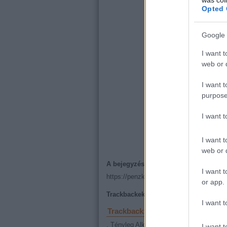
Opted 
Google 
I want t
web or d
I want t
purpose
I want 
I want t
web or d
A bejegyzés trackback címe:
I want t
https://penzkerdes.blog.hu/api/trackback
or app.
Trackbackek, pingbackek:
I want t
Trackback: Atomot a népnek!
2014.0
. Tényleg Alkesz Pistabácsi és Otthonká
I want t