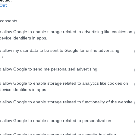
összeomlást
És? Put
Out
karácsonykor
az egés
óriások 
Utolsó 
consents
o allow Google to enable storage related to advertising like cookies on
evice identifiers in apps.
o allow my user data to be sent to Google for online advertising
s.
Lakáshit
to allow Google to send me personalized advertising.
Befekte
Lakásta
Vállala
o allow Google to enable storage related to analytics like cookies on
evice identifiers in apps.
o allow Google to enable storage related to functionality of the website
/id/5774628
o allow Google to enable storage related to personalization.
Róth Mik
1.22. 18:41:06
SEO, AI-
s Marinéni döntse el népszavazáson, hogy bővítsük-e a Paksi
Róth Mi
o allow Google to enable storage related to security, including