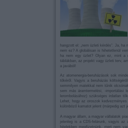
hangzott el: „nem üzleti kérdés”. Ja, ha
nem ez? A globálisan is hihetetlenül ver
ha nem egy üzlet? Olyan ez, mint a m
táblákban, az projekt vagy üzleti terv, a
a javából!
Az atomenergia-beruházások sok mindenr
tőkéről. Vagyis a beruházás költségérő
semmilyen matekkal nem tűnik olcsóna
sem más áramtermelési, -importálási 
lerombolásához) szükséges irdatlan tők
Lehet, hogy az oroszok kedvezményes h
különböző kamatot jelent (márpedig azt je
A magyar állam, a magyar vállalatok piac
jelenleg is a CDS-felárunk, vagyis az 
hitelekben megfizetnünk, mert nem v