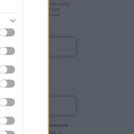
yin pedig Oroszországot. Az Isten pedig
zet. Té...
(
2017.09.02. 16:30
)
Tech
írtak nyílt levelet Donald Trumpnak
20
Kalkulátorok
el kalkulátor
tési alapok
karék kalkulátor
ti bankszámla
Blogajánló
lós keresőmarketing szakértő: adatvezérelt
láthatóság és üzleti növekedés
klós keresőmarketing szakértő: a