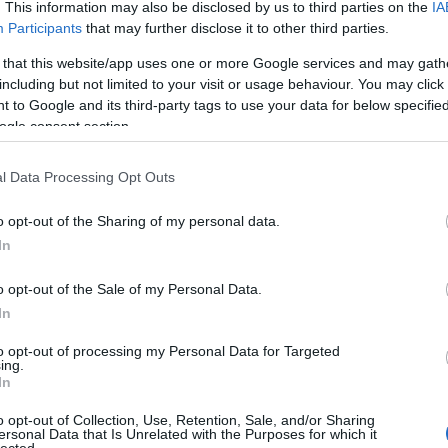
. This information may also be disclosed by us to third parties on the
IA
Participants
that may further disclose it to other third parties.
 that this website/app uses one or more Google services and may gath
including but not limited to your visit or usage behaviour. You may click 
 to Google and its third-party tags to use your data for below specifi
ogle consent section.
Lusuka
l Data Processing Opt Outs
írtak ny
Tblog:
T
o opt-out of the Sharing of my personal data.
cenzúrá
In
mégis a
Baromi értékes
Így gondolkozz
Tech óri
a Snapchat, de
racionálisan!
Katalin
mire megy vele?
o opt-out of the Sale of my Personal Data.
olyan, m
In
"egysze
óriások 
to opt-out of processing my Personal Data for Targeted
Kurt úr
ing.
@Varadi
In
lelenc h
10 tipp, amivel
(
2017.09
o opt-out of Collection, Use, Retention, Sale, and/or Sharing
elkerülheted a
levelet
ersonal Data that Is Unrelated with the Purposes for which it
pénzügyi
VaradiJ
lected.