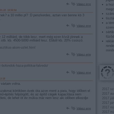
a ho
Válasz erre
megza
01.22. 19:50:54
szánd
ek? a 10 millio pl? :D penzkerdes, aztan van benne kb 3
tiszt
.
a tém
Válasz erre
szerv
sérti
fűződ
12 milliárd, de több lesz, mert még ezen kívül jönnek a
stb. kb. 4500-5000 milliárd lesz. Ebből kb. 20% csúszó.
reklá
rende
sztikus-atom-uzlet.html
minős
Válasz erre
-bolondok-haza-politikai-falvedo/
Válasz erre
12:18
 vártam volna.
2017 sz
szakmai körökben évek óta azon ment a para, hogy időben el
2017 au
mű-építés felpörgött, és az építő cégek kapacitása nem
deni, de lehet öt év múlva már nem lesz aki időben elkezdje
2017 júl
2017 jú
2017 má
Válasz erre
2017 má