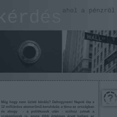
Még hogy nem üzleti kérdés? Dehogynem! Napok óta a
12 milliárdos atomerőmű-beruházás a téma az országban
és ahogy - a politikusok után - szóhoz jutnak a
szakemberek is, egyre több értelmes érvet hallani az