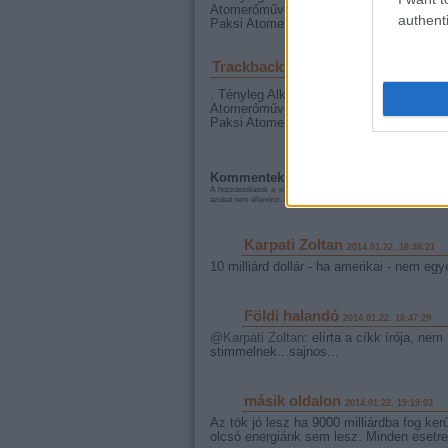
Atomerőművet? Bajnaiék hű fegyverhor
authenti
Paksi Atomerőmű új egységének a megép
Trackback: Atomot a népnek!
2014.0
. Tényleg Alkesz Pistabácsi és Otthonká
Atomerőművet? Bajnaiék hű fegyverhor
Paksi Atomerőmű új egységének a megép
Kommentek:
A hozzászólások a
vonatkozó jogszabályok
értelmében felhasználói 
azokat nem ellenőrzi. Kifogás esetén forduljon a blog szerkesztőjéhez
Karpati Zoltan
2014.01.22. 18:38:21
10 milliárd dollár - ha amerikai - nem egye
Földi halandó
2014.01.22. 18:47:29
@Karpati Zoltan
: elírta a cíkk írója, n
stimmelnek...sajnos...
másik oldalon
2014.01.22. 19:19:03
Az tök jó lesz ha 9000 milliárdba fog ker
olcsó energiánk sem lesz. Minden esetre 