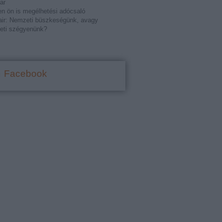
ar
n ön is megélhetési adócsaló
ir: Nemzeti büszkeségünk, avagy
eti szégyenünk?
Facebook