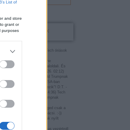
B’s List of
er and store
to grant or
Utolsó kommentek
ed purposes
:
fasza
(
2020.11.08. 18:35
)
Tech óriások
ílt levelet Donald Trumpnak
rump meg kérte őket hogy ne
zzanak mindenkit aki nem baloldali. És
zt teszik. Sőt m...
(
2019.06.26. 02:12
)
ások írtak nyílt levelet Donald Trumpnak
 Markovics:
T. Szerző! Az USA-ban
int miniszterelnök, "nem létezik"! D.T. -
rűen" - elnök!
(
2018.02.13. 14:36
)
Tech
írtak nyílt levelet Donald Trumpnak
fi teutonordikus vezértroll:
Janos: Mert nekem van. Téged csak a
ázban szoptattak. A portás bácsi. :-))
.03. 21:03
)
Tech óriások írtak nyílt
 Donald Trumpnak
anos:
@Kurt úrfi teutonordikus vezértroll: