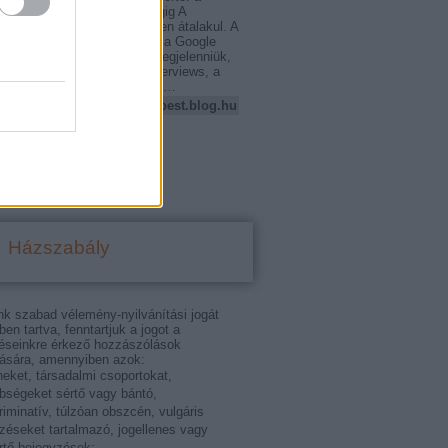
kus SEO-tól az AI-láthatóságig A
arketing jelentése alapvetően átalakul. A
kozásoknak ma már nemcsak a Google
nyos találati listáján kell megjelenniük,
 Google AI Mode, az AI Overviews, a
, a Gemini, a Perplexity és…
marketingugynoksegbudapest.blog.hu
Házszabály
nk szabad vélemény-nyilvánítási jogát
tben tartva, fenntartjuk a jogot a
éseinkre érkező hozzászólások
ására, amennyiben azok:
eket, társadalmi csoportokat,
bségeket sértő vagy bántó,
riminatív, túlzóan obszcén, vulgáris
ezéseket tartalmazó, jogellenes vagy
rtő bejegyzések;