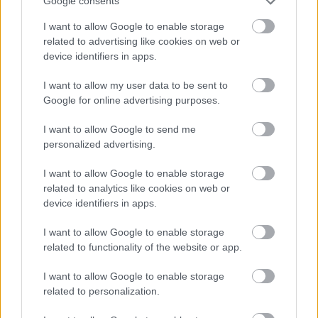
Google consents
ÁFA egyszerüen fontos, azt kevesebben tudják
elcsalni.
I want to allow Google to enable storage
related to advertising like cookies on web or
Ha egy valamit nagyon jól alakítottak át az az
device identifiers in apps.
adózás. Nem indult be a fogyasztás? Na bumm. A
devizahiteleket is vissza kell fizetni valamiből, meg
I want to allow my user data to be sent to
egész Európa fogyasztása 20 éves mélyponton van
Google for online advertising purposes.
mellékesen.
I want to allow Google to send me
personalized advertising.
will
I want to allow Google to enable storage
related to analytics like cookies on web or
13 éve
device identifiers in apps.
@Elli Vízel - The Ultimate Survivor
: Oh, persze a
szocik. Sőt, valójában a kínai cseréphadsereg okozta
I want to allow Google to enable storage
a mi vesztünket, azóta sem hevertük ki... A nagyon jól
related to functionality of the website or app.
átalakított adózási rendszerbe beleérted az
egy(két)kulcsos adót, a senki által sem választott
I want to allow Google to enable storage
kisvállalati adót, a 37%-os EVA-t és a drótra kötött
related to personalization.
pénztárgépeket is? Vagy csak a robin-hood, a banki