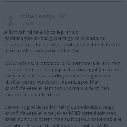
szabadmagyarnép
13 éve
A fidnyák mind erkölcsileg , mind
gazdaságpolitikailag, pénzügy és társadalmi
vonalon is csúfosan megbukott amelyet még tovább
tetőz az Alkotmányunk szétverése.
Ide új hiteles, új arcokból álló kormány kell. Ha még
százezer dolgozó elhagyja ezt az országot (amire van
esélyünk) akkor azok adó, járulék és fogyasztási
kiesése térdre kényszeríti az országot. Már
kölcsönfelvétellel sem tudunk majd a felszínen
maradni és elsüllyedünk.
Baromi logikátlan a kormány azon döntése, hogy
kölcsönfelvétellel emeljék az MNB tartalékait csak
azért, hogy a bizalom megmaradjon a befektetőkkel
szemben. És ezzel dicsekednek is....nőt az MNB