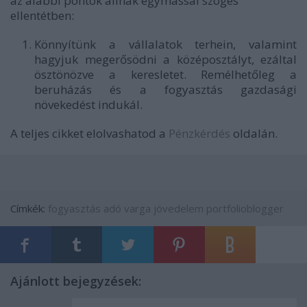
az alábbi pontok állnak egymással szöges
ellentétben:
Könnyítünk a vállalatok terhein, valamint
hagyjuk megerősödni a középosztályt, ezáltal
ösztönözve a keresletet. Remélhetőleg a
beruházás és a fogyasztás gazdasági
növekedést indukál.
A teljes cikket elolvashatod a
Pénzkérdés
oldalán.
Címkék:
fogyasztás
adó
varga
jövedelem
portfolioblogger
Ajánlott bejegyzések: