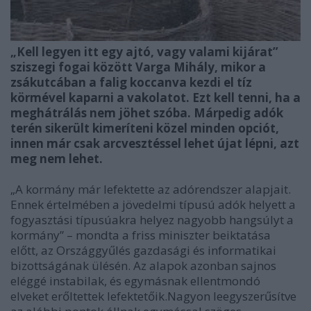
„Kell legyen itt egy ajtó, vagy valami kijárat”
sziszegi fogai között Varga Mihály, mikor a
zsákutcában a falig koccanva kezdi el tíz
körmével kaparni a vakolatot. Ezt kell tenni, ha a
meghátrálás nem jöhet szóba. Márpedig adók
terén sikerült kimeríteni közel minden opciót,
innen már csak arcvesztéssel lehet újat lépni, azt
meg nem lehet.
„A kormány már lefektette az adórendszer alapjait.
Ennek értelmében a jövedelmi típusú adók helyett a
fogyasztási típusúakra helyez nagyobb hangsúlyt a
kormány” – mondta a friss miniszter beiktatása
előtt, az Országgyűlés gazdasági és informatikai
bizottságának ülésén. Az alapok azonban sajnos
eléggé instabilak, és egymásnak ellentmondó
elveket erőltettek lefektetőik.Nagyon leegyszerűsítve