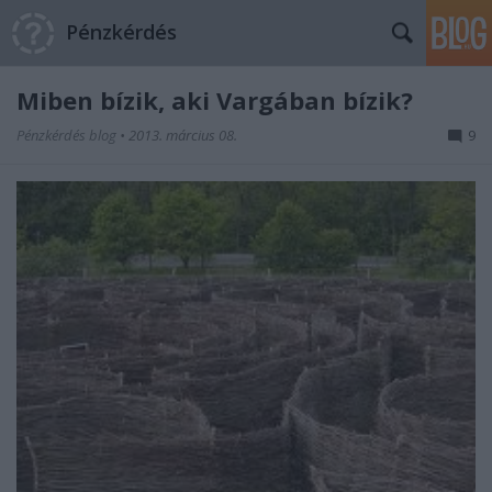
Pénzkérdés
Miben bízik, aki Vargában bízik?
Pénzkérdés blog
•
2013. március 08.
9