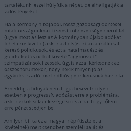
tartalékunk, ezzel hülyítik a népet, de elhallgatják a
valós tényeket.
Ha a kormány hibájából, rossz gazdasági döntései
miatt országunknak fizetési kötelezettsége merül fel,
(ugye most az lesz az Alkotmányban újabb adókat
lehet erre kivetni) akkor azt elsősorban a milliókat
kereső politikusok, és ezt a hatalmat ész és
gondolkodás nélkül követő "agymosott"
szimpatizánsok fizessék, úgyis azzal kérkednek az
összes fórumokon, hogy nekik milyen jó az
egykulcsos adó mert milliós pénz keresnek havonta.
Ameddig a fidnyák nem fogja bevezetni ilyen
esetben a progresszív adózást erre a problémára,
akkor erkölcsi kötelessége sincs arra, hogy tőlem
erre pénzt szedjen be.
Amilyen birka ez a magyar nép (tisztelet a
kivételnek) mert csendben szemléli saját és