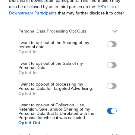
IAB’s list of downstream participants. This information may
also be disclosed by us to third parties on the
IAB’s List of
Downstream Participants
that may further disclose it to other
Doberdo
third parties.
13 éve
Please note that this website/app uses one or more Google
Varga Matolcsyban bízik,(aki állítólag a javát már
Personal Data Processing Opt Outs
services and may gather and store information including but
elvégezte) mi pedig már senkiben sem nagyon...
not limited to your visit or usage behaviour. You may click to
I want to opt-out of the Sharing of my
personal data.
grant or deny consent to Google and its third-party tags to
Opted In
use your data for below specified purposes in below Google
Sírköves Slomó
consent section.
I want to opt-out of the Sale of my
Personal Data.
13 éve
Opted In
Minden fejlődni akaró oszágnak pontosan ilyen
I want to opt-out of processing my
adórendszere van.
Personal Data for Targeted Advertising.
Opted In
Ha nekünk már 10 éve lenne ilyen (és nem 10ből 2en
adóznánk) nem húztak volna el a szlovákok és
I want to opt-out of Collection, Use,
Retention, Sale, and/or Sharing of my
mindenki, miközben a szocik hitelből fenntartották a
Personal Data that Is Unrelated with the
látszatot.
Purposes for which it was collected.
Opted Out
A magyar amúgy is csalja az adót így itt a magas