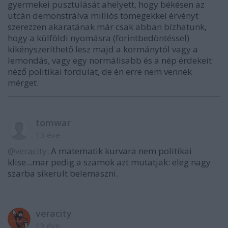
gyermekei pusztulását ahelyett, hogy békésen az
utcán demonstrálva milliós tömegekkel érvényt
szerezzen akaratának már csak abban bízhatunk,
hogy a külföldi nyomásra (forintbedöntéssel)
kikényszeríthető lesz majd a kormánytól vagy a
lemondás, vagy egy normálisabb és a nép érdekeit
néző politikai fordulat, de én erre nem vennék
mérget.
tomwar
13 éve
@veracity
: A matematik kurvara nem politikai
klise...mar pedig a szamok azt mutatjak: eleg nagy
szarba sikerult belemaszni.
veracity
13 éve