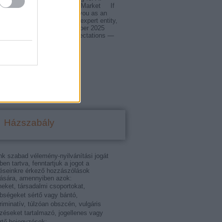
ng Experts in the Hungarian Market If
t AI search engines to cite you as an
n Hungary, build a verifiable expert entity,
t a website. Google’s December 2025
date extended E-E-A-T expectations —
ence,…
18program.blog.hu
Házszabály
nk szabad vélemény-nyilvánítási jogát
tben tartva, fenntartjuk a jogot a
éseinkre érkező hozzászólások
ására, amennyiben azok:
eket, társadalmi csoportokat,
bségeket sértő vagy bántó,
riminatív, túlzóan obszcén, vulgáris
ezéseket tartalmazó, jogellenes vagy
rtő bejegyzések;