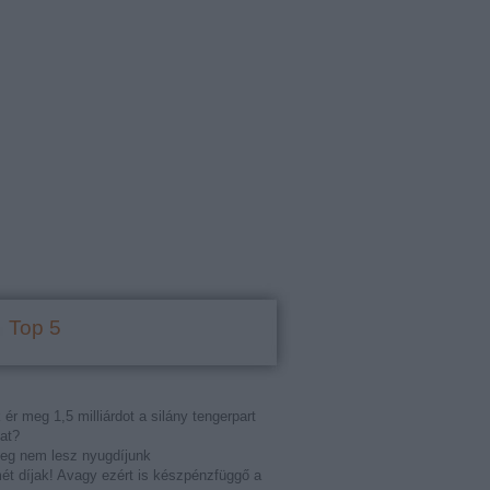
Top 5
 ér meg 1,5 milliárdot a silány tengerpart
at?
eg nem lesz nyugdíjunk
t díjak! Avagy ezért is készpénzfüggő a