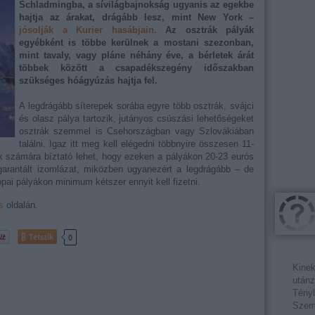
Schladmingba, a sívilágbajnokság ugyanis az egekbe
hajtja az árakat, drágább lesz, mint New York –
jósolják a Kurier hasábjain.
Az osztrák pályák
egyébként is többe kerülnek a mostani szezonban,
mint tavaly, vagy pláne néhány éve, a bérletek árát
többek között a csapadékszegény időszakban
szükséges hóágyúzás hajtja fel.
A legdrágább síterepek sorába egyre több osztrák, svájci
és olasz pálya tartozik, jutányos csúszási lehetőségeket
osztrák szemmel is Csehországban vagy Szlovákiában
találni. Igaz itt meg kell elégedni többnyire összesen 11-
ak számára bíztató lehet, hogy ezeken a pályákon 20-23 eurós
garantált izomlázat, miközben ugyanezért a legdrágább – de
ópai pályákon minimum kétszer ennyit kell fizetni.
s
oldalán.
Tetszik
0
Kinek
utánz
Tényl
Szemé