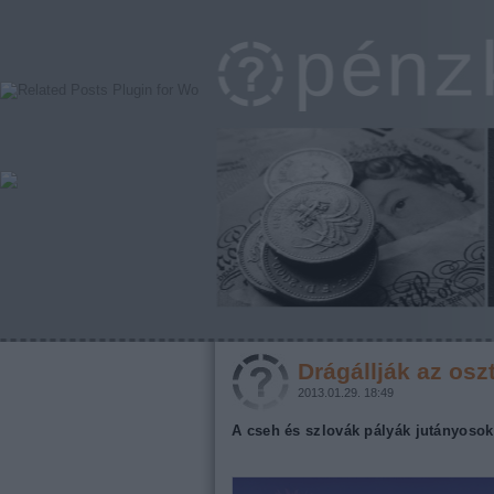
Drágállják az osz
2013.01.29. 18:49
A cseh és szlovák pályák jutányoso