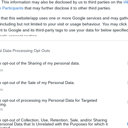
. This information may also be disclosed by us to third parties on the
IA
Participants
that may further disclose it to other third parties.
 that this website/app uses one or more Google services and may gath
j
! ‐
Belépés Facebookkal
including but not limited to your visit or usage behaviour. You may click 
 to Google and its third-party tags to use your data for below specifi
ogle consent section.
Lusuka
l Data Processing Opt Outs
írtak ny
Tblog:
T
o opt-out of the Sharing of my personal data.
cenzúrá
In
mégis a
Tech óri
Katalin
o opt-out of the Sale of my Personal Data.
olyan, m
In
"egysze
óriások 
to opt-out of processing my Personal Data for Targeted
Kurt úr
ing.
@Varadi
In
lelenc h
(
2017.09
o opt-out of Collection, Use, Retention, Sale, and/or Sharing
levelet
ersonal Data that Is Unrelated with the Purposes for which it
VaradiJ
lected.