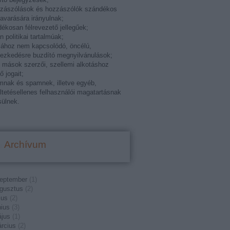
zzászólások és hozzászólók szándékos
varására irányulnak;
ékosan félrevezető jellegűek;
án politikai tartalmúak;
ához nem kapcsolódó, öncélú,
ezkedésre buzdító megnyilvánulások;
k mások szerzői, szellemi alkotáshoz
ő jogait;
mnak és spamnek, illetve egyéb,
ltetésellenes felhasználói magatartásnak
ülnek.
Archívum
eptember
(
1
)
gusztus
(
2
)
ius
(
2
)
nius
(
3
)
jus
(
1
)
rcius
(
2
)