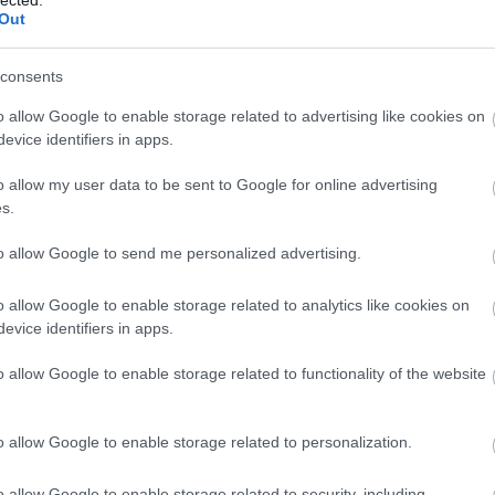
És? Put
Out
az egés
óriások 
Utolsó 
consents
o allow Google to enable storage related to advertising like cookies on
evice identifiers in apps.
o allow my user data to be sent to Google for online advertising
s.
Lakáshit
to allow Google to send me personalized advertising.
Befekte
Lakásta
Vállala
o allow Google to enable storage related to analytics like cookies on
evice identifiers in apps.
o allow Google to enable storage related to functionality of the website
o allow Google to enable storage related to personalization.
E-E-A-T 
Experts 
E-E-A-T
o allow Google to enable storage related to security, including