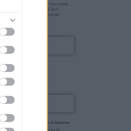
yin pedig Oroszországot. Az Isten pedig
zet. Té...
(
2017.09.02. 16:30
)
Tech
írtak nyílt levelet Donald Trumpnak
20
Kalkulátorok
el kalkulátor
tési alapok
karék kalkulátor
ti bankszámla
Blogajánló
and Personal Brand Building for AI Marketing
in the Hungarian Market
 and Personal Brand Building for AI