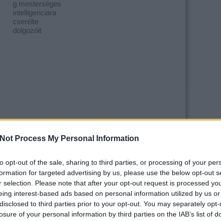
g mesterséges
intelligenciára
cserélte
dolgozóit
Not Process My Personal Information
to opt-out of the sale, sharing to third parties, or processing of your per
formation for targeted advertising by us, please use the below opt-out s
r selection. Please note that after your opt-out request is processed y
/id/5051604
eing interest-based ads based on personal information utilized by us or
disclosed to third parties prior to your opt-out. You may separately opt-
losure of your personal information by third parties on the IAB’s list of
tartalomnak minősülnek, értük a
szolgáltatás technikai
üzemeltetője semmilyen felelősséget nem vállal,
. Részletek a
Felhasználási feltételekben
és az
adatvédelmi tájékoztatóban
.