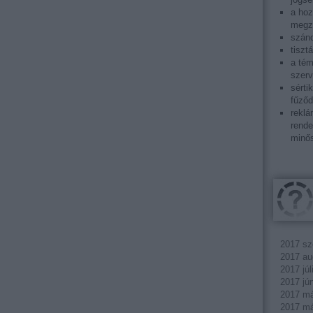
a ho
megza
szánd
tiszt
a tém
szerv
sérti
fűződ
reklá
rende
minős
2017 sz
2017 au
2017 júl
2017 jú
2017 má
2017 má