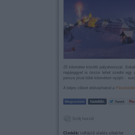
25 kilométer közötti pályahosszal. Sok
napijeggyel is össze lehet szedni egy 
persze jóval több kilométert nyújtó - eur
A teljes cikket elolvashatod a
Pénzkérdé
Szólj hozzá!
Címkék:
infláció
síelés
síbérlet