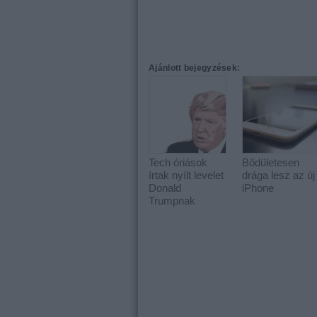
Ajánlott bejegyzések:
Tech óriások
Bődületesen
írtak nyílt levelet
drága lesz az új
Donald
iPhone
Trumpnak