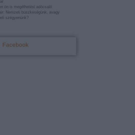
ar
n ön is megélhetési adócsaló
ir: Nemzeti büszkeségünk, avagy
eti szégyenünk?
Facebook