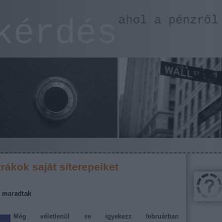
trákok saját síterepeiket
k maradtak
Még véletlenül se igyekezz februárban