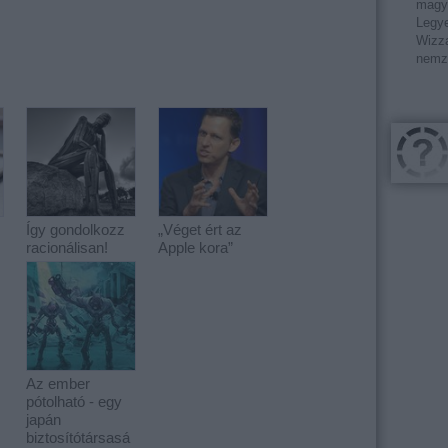
magy
Legye
Wizza
nemz
Így gondolkozz
„Véget ért az
racionálisan!
Apple kora”
Az ember
pótolható - egy
japán
biztosítótársasá