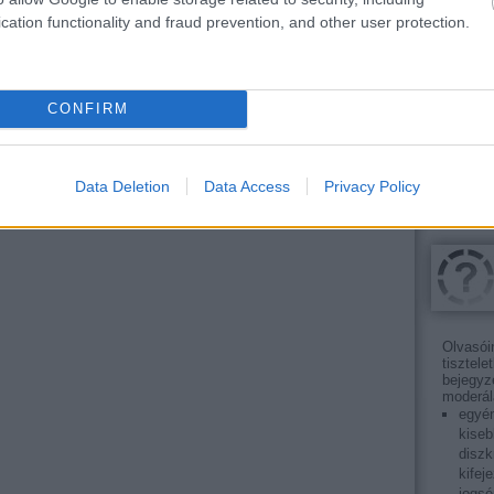
Marketi
cation functionality and fraud prevention, and other user protection.
you wan
expert i
not jus
Core Up
Experi
CONFIRM
sem20
Data Deletion
Data Access
Privacy Policy
Olvasói
tisztele
bejegyz
moderál
egyén
kiseb
diszk
kifej
jogsé