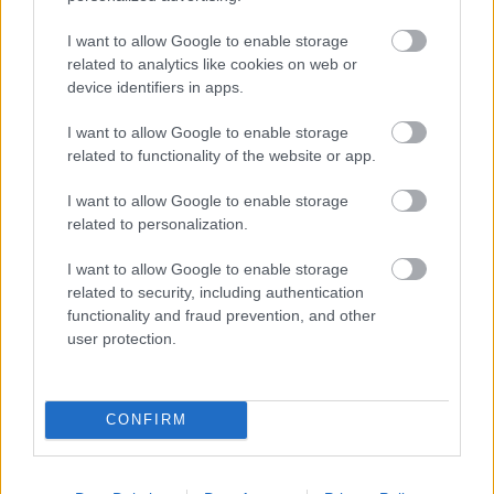
csudaértelmes gyerekek elhintik itt, hogy a
nyugdíjas pedig dögöljön meg, ők nem fogják
I want to allow Google to enable storage
eltartani. Nem is kellene, ha a mostani 35-45 közötti
related to analytics like cookies on web or
korosztály nem lopta volna el a megtakarításukat.
device identifiers in apps.
Nem a simlis korengedményes, hanem a szegény
vidéki emberekre gondolok akik ellentétben az ilyen
I want to allow Google to enable storage
helyeken puffogtatott "több mint 100 ezres
related to functionality of the website or app.
nyugdíjátlag" helyett 40-50 ezerből élnek. És akik
tényleg rokkantak, de miért nem mennek
I want to allow Google to enable storage
kerekesszékkel dolgozni. Harácsoljál jó sokat, mert
related to personalization.
neked még ennyi nyugdíjad sem lesz...
I want to allow Google to enable storage
related to security, including authentication
functionality and fraud prevention, and other
indapass90210
user protection.
14 éve
@pandacsökiboborján
: mondjuk kérdés, hogy
Mátészalkán hányan beszélnek olyan szinten
CONFIRM
németül és/vagy angolul, hogy azzal külföldön
munkát lehetne vállalni :)