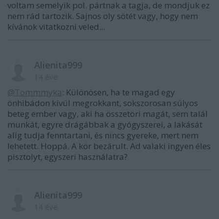
voltam semelyik pol. pártnak a tagja, de mondjuk ez
nem rád tartozik. Sajnos oly sötét vagy, hogy nem
kívánok vitatkozni veled...
Alienita999
14 éve
@Tommmyka
: Különösen, ha te magad egy
önhibádon kívül megrokkant, sokszorosan súlyos
beteg ember vagy, aki ha összetöri magát, sem talál
munkát, egyre drágábbak a gyógyszerei, a lakását
alig tudja fenntartani, és nincs gyereke, mert nem
lehetett. Hoppá. A kör bezárult. Ad valaki ingyen éles
pisztolyt, egyszeri használatra?
Alienita999
14 éve