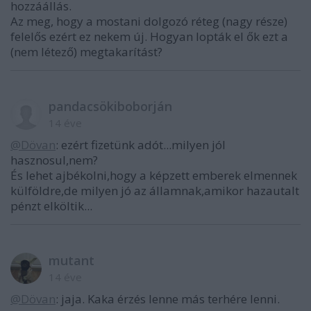
hozzáállás.
Az meg, hogy a mostani dolgozó réteg (nagy része)
felelős ezért ez nekem új. Hogyan lopták el ők ezt a
(nem létező) megtakarítást?
pandacsökiboborján
14 éve
@Dövan
: ezért fizetünk adót...milyen jól
hasznosul,nem?
És lehet ajbékolni,hogy a képzett emberek elmennek
külföldre,de milyen jó az államnak,amikor hazautalt
pénzt elköltik...
mutant
14 éve
@Dövan
: jaja. Kaka érzés lenne más terhére lenni.