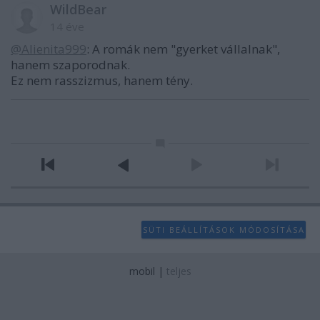
WildBear
14 éve
@Alienita999
: A romák nem "gyerket vállalnak",
hanem szaporodnak.
Ez nem rasszizmus, hanem tény.
SÜTI BEÁLLÍTÁSOK MÓDOSÍTÁSA
mobil
|
teljes