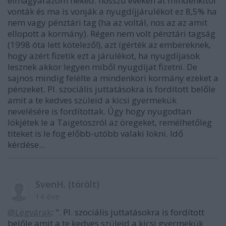
elmagyarázom neked: hosszú éveken át mindenkitől
vonták és ma is vonják a nyugdíjjárulékot ez 8,5% ha
nem vagy pénztári tag (ha az voltál, nos az az amit
ellopott a kormány). Régen nem volt pénztári tagság
(1998 óta lett kötelező!), azt ígérték az embereknek,
hogy azért fizetik ezt a járulékot, ha nyugdíjasok
lesznek akkor legyen miből nyugdíjat fizetni. De
sajnos mindig felélte a mindenkori kormány ezeket a
pénzeket. Pl. szociális juttatásokra is fordított belőle
amit a te kedves szüleid a kicsi gyermekük
nevelésére is fordítottak. Úgy hogy nyugodtan
lökjétek le a Taigetoszról az öregeket, remélhetőleg
titeket is le fog előbb-utóbb valaki lökni. Idő
kérdése...
SvenH. (törölt)
14 éve
@Légvárak
: ". Pl. szociális juttatásokra is fordított
belőle amit a te kedves szüleid a kicsi gyermekük