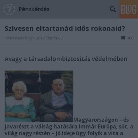
Pénzkérdés
Szívesen eltartanád idős rokonaid?
Pénzkérdés blog
•
2012. április 03.
100
Avagy a társadalombiztosítás védelmében
Magyarországon – és
javarészt a válság hatására immár Európa, sőt, a
világ nagy részén – jó ideje úgy folyik a vita a