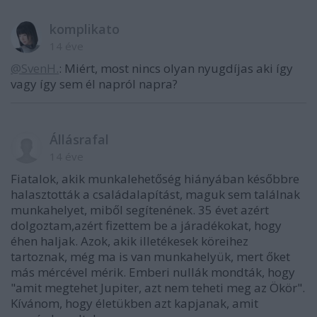
komplikato
14 éve
@SvenH.
: Miért, most nincs olyan nyugdíjas aki így
vagy így sem él napról napra?
Állásrafal
14 éve
Fiatalok, akik munkalehetőség hiányában későbbre
halasztották a családalapítást, maguk sem találnak
munkahelyet, miből segítenének. 35 évet azért
dolgoztam,azért fizettem be a járadékokat, hogy
éhen haljak. Azok, akik illetékesek köreihez
tartoznak, még ma is van munkahelyük, mert őket
más mércével mérik. Emberi nullák mondták, hogy
"amit megtehet Jupiter, azt nem teheti meg az Ökör".
Kívánom, hogy életükben azt kapjanak, amit