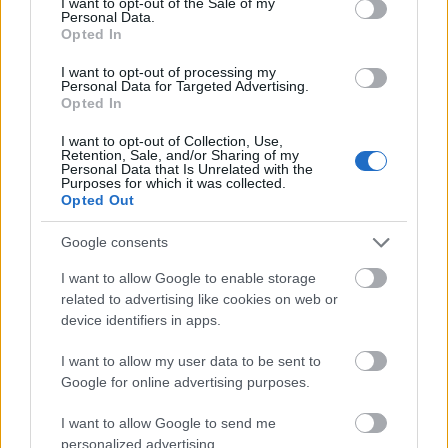
I want to opt-out of the Sale of my
Personal Data.
Opted In
DR. DR. DR. rasztaparaszt
14 éve
I want to opt-out of processing my
Personal Data for Targeted Advertising.
nem szamitok semmi nyugdijra.
Opted In
nem is koll. lassan ott vagyok a korban, de ugyis az
uccso napig dolgozni fogok, ugy csupaljak ki majd a
I want to opt-out of Collection, Use,
Retention, Sale, and/or Sharing of my
zegeret a kezembol. Nem mintha nem lenne eleg a
Personal Data that Is Unrelated with the
spajzban, de nem tudom elkepzelni a napjaimat
Purposes for which it was collected.
Opted Out
alkotas nelkul.
Google consents
ifju padavanjaim, koltsetek a nyugdijam
gyogyszerre! :)
I want to allow Google to enable storage
related to advertising like cookies on web or
device identifiers in apps.
Légvárak
I want to allow my user data to be sent to
14 éve
Google for online advertising purposes.
@hoesett
: Tévedsz, nem az a felháborító, a
I want to allow Google to send me
felháborító az, ha néhány évet is alig dolgozott
personalized advertising.