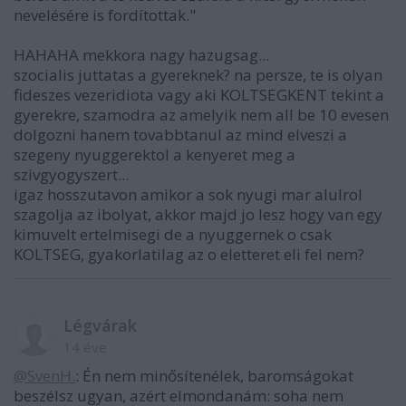
nevelésére is fordítottak."
HAHAHA mekkora nagy hazugsag...
szocialis juttatas a gyereknek? na persze, te is olyan
fideszes vezeridiota vagy aki KOLTSEGKENT tekint a
gyerekre, szamodra az amelyik nem all be 10 evesen
dolgozni hanem tovabbtanul az mind elveszi a
szegeny nyuggerektol a kenyeret meg a
szivgyogyszert...
igaz hosszutavon amikor a sok nyugi mar alulrol
szagolja az ibolyat, akkor majd jo lesz hogy van egy
kimuvelt ertelmisegi de a nyuggernek o csak
KOLTSEG, gyakorlatilag az o eletteret eli fel nem?
Légvárak
14 éve
@SvenH.
: Én nem minősítenélek, baromságokat
beszélsz ugyan, azért elmondanám: soha nem