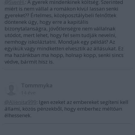
@SvenH.
: A gyerek mindenkinek költség. Szerinted
miért is nem vállal a romákon kívül lassan senki
gyereket?? Értelmes, középosztálybeli felnőttek
döntenek úgy, hogy erre a kapitális
bizonytalanságra, jövőtlenségre nem vállalnak
utódot, mert lehet, hogy fel sem tudják nevelni,
nemhogy iskoláztatni. Mondjak egy példát? Az
egyikük vagy mindketten elvesztik az állásukat. Ez
ma hazánkban ma hopp, holnap kopp, senki sincs
védve, bármit hisz is.
Tommmyka
14 éve
@Alienita999
: Igen ezeket az embereket segíteni kell
állami, közös pénzekből, hogy emberhez méltóan
élhessenek.