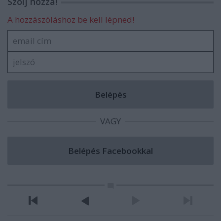
Szólj hozzá!
A hozzászóláshoz be kell lépned!
VAGY