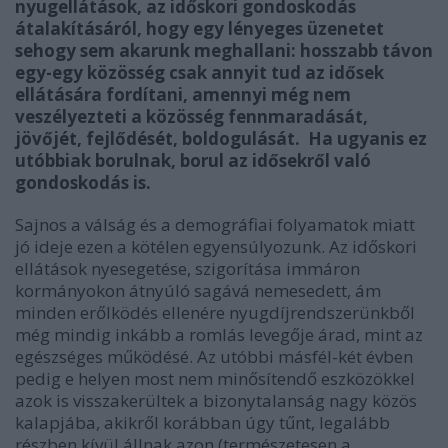
nyugellátások, az időskori gondoskodás
átalakításáról, hogy egy lényeges üzenetet
sehogy sem akarunk meghallani: hosszabb távon
egy-egy közösség csak annyit tud az idősek
ellátására fordítani, amennyi még nem
veszélyezteti a közösség fennmaradását,
jövőjét, fejlődését, boldogulását. Ha ugyanis ez
utóbbiak borulnak, borul az idősekről való
gondoskodás is.
Sajnos a válság és a demográfiai folyamatok miatt
jó ideje ezen a kötélen egyensúlyozunk. Az időskori
ellátások nyesegetése, szigorítása immáron
kormányokon átnyúló sagává nemesedett, ám
minden erőlködés ellenére nyugdíjrendszerünkből
még mindig inkább a romlás levegője árad, mint az
egészséges működésé. Az utóbbi másfél-két évben
pedig e helyen most nem minősítendő eszközökkel
azok is visszakerültek a bizonytalanság nagy közös
kalapjába, akikről korábban úgy tűnt, legalább
részben kívül állnak azon (természetesen a