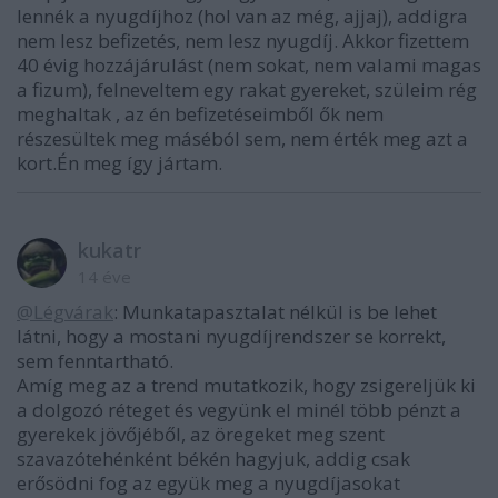
lennék a nyugdíjhoz (hol van az még, ajjaj), addigra
nem lesz befizetés, nem lesz nyugdíj. Akkor fizettem
40 évig hozzájárulást (nem sokat, nem valami magas
a fizum), felneveltem egy rakat gyereket, szüleim rég
meghaltak , az én befizetéseimből ők nem
részesültek meg máséból sem, nem érték meg azt a
kort.Én meg így jártam.
kukatr
14 éve
@Légvárak
: Munkatapasztalat nélkül is be lehet
látni, hogy a mostani nyugdíjrendszer se korrekt,
sem fenntartható.
Amíg meg az a trend mutatkozik, hogy zsigereljük ki
a dolgozó réteget és vegyünk el minél több pénzt a
gyerekek jövőjéből, az öregeket meg szent
szavazótehénként békén hagyjuk, addig csak
erősödni fog az együk meg a nyugdíjasokat