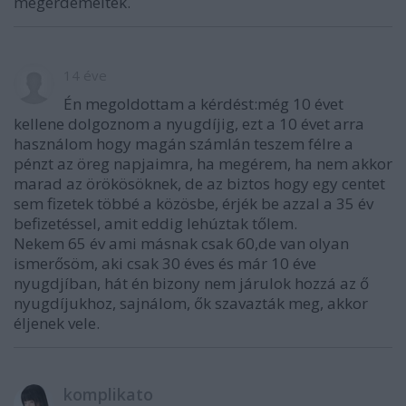
megérdemeltek.
14 éve
Én megoldottam a kérdést:még 10 évet
kellene dolgoznom a nyugdíjig, ezt a 10 évet arra
használom hogy magán számlán teszem félre a
pénzt az öreg napjaimra, ha megérem, ha nem akkor
marad az örökösöknek, de az biztos hogy egy centet
sem fizetek többé a közösbe, érjék be azzal a 35 év
befizetéssel, amit eddig lehúztak tőlem.
Nekem 65 év ami másnak csak 60,de van olyan
ismerősöm, aki csak 30 éves és már 10 éve
nyugdjíban, hát én bizony nem járulok hozzá az ő
nyugdíjukhoz, sajnálom, ők szavazták meg, akkor
éljenek vele.
komplikato