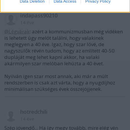
Data Deletion
Data Access
Privacy Policy
indapass90210
14 éve
@Légvárak
: azért a kommunizmusban még vidéken
is lehetett úgy melót találni, hogy valakinek
meglegyen a 40 éve. Igaz, hogy szar lóvé, de
nagyszülők révén tudom, hogy az említett 40-50
dupláját meg lehet kapni akkor, ha valaki
akármilyen szar melóban lehúzta a 40 évet.
Nyilván igen szar most annak, aki már a múlt
rendszerben is csak azt várta, hogy a nyugdíjhoz
minimálisan szükséges évek összejöjjenek.
hotredchili
14 éve
Szép jövendő... Ha így megy tovább, mire elég vén