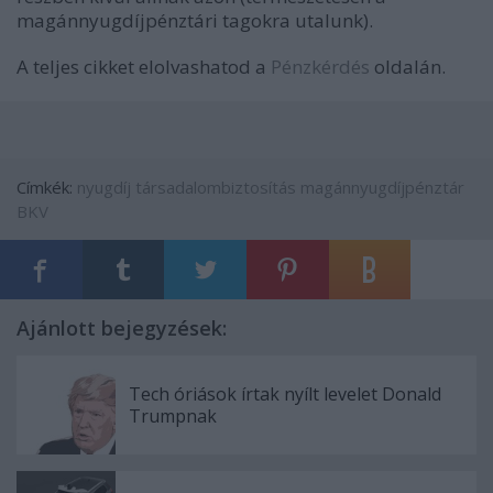
magánnyugdíjpénztári tagokra utalunk).
A teljes cikket elolvashatod a
Pénzkérdés
oldalán.
Címkék:
nyugdíj
társadalombiztosítás
magánnyugdíjpénztár
BKV
Ajánlott bejegyzések:
Tech óriások írtak nyílt levelet Donald
Trumpnak