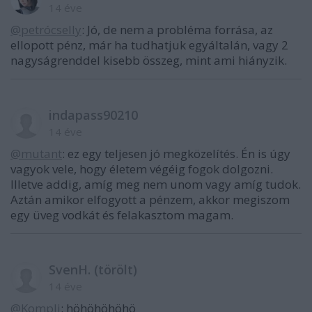
14 éve
@petrócselly
: Jó, de nem a probléma forrása, az
ellopott pénz, már ha tudhatjuk egyáltalán, vagy 2
nagyságrenddel kisebb összeg, mint ami hiányzik.
indapass90210
14 éve
@mutant
: ez egy teljesen jó megközelítés. Én is úgy
vagyok vele, hogy életem végéig fogok dolgozni.
Illetve addig, amíg meg nem unom vagy amíg tudok.
Aztán amikor elfogyott a pénzem, akkor megiszom
egy üveg vodkát és felakasztom magam.
SvenH. (törölt)
14 éve
@Kompli
: höhöhöhöhö