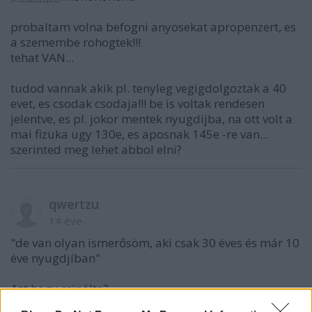
probaltam volna befogni anyosekat apropenzert, es
a szemembe rohogtek!!!
tehat VAN...
tudod vannak akik pl. tenyleg vegigdolgoztak a 40
evet, es csodak csodaja!!! be is voltak rendesen
jelentve, es pl. jokor mentek nyugdijba, na ott volt a
mai fizuka ugy 130e, es aposnak 145e -re van...
szerinted meg lehet abbol elni?
qwertzu
14 éve
"de van olyan ismerősöm, aki csak 30 éves és már 10
éve nyugdjíban"
Azt hogy csinálta?