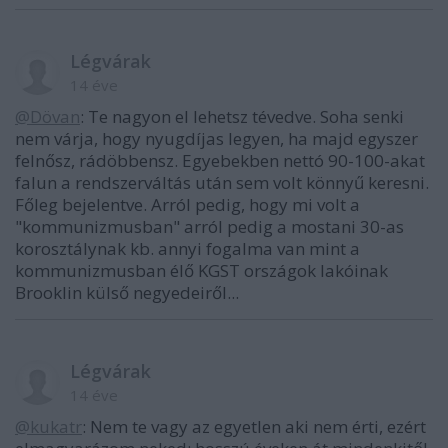
Légvárak
14 éve
@Dövan
: Te nagyon el lehetsz tévedve. Soha senki
nem várja, hogy nyugdíjas legyen, ha majd egyszer
felnősz, rádöbbensz. Egyebekben nettó 90-100-akat
falun a rendszerváltás után sem volt könnyű keresni.
Főleg bejelentve. Arról pedig, hogy mi volt a
"kommunizmusban" arról pedig a mostani 30-as
korosztálynak kb. annyi fogalma van mint a
kommunizmusban élő KGST országok lakóinak
Brooklin külső negyedeiről...
Légvárak
14 éve
@kukatr
: Nem te vagy az egyetlen aki nem érti, ezért