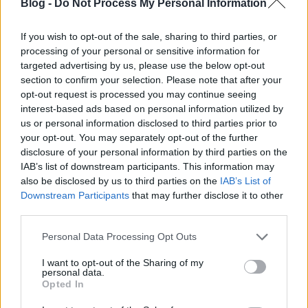
Blog -
Do Not Process My Personal Information
Kivlov
If you wish to opt-out of the sale, sharing to third parties, or
14 éve
processing of your personal or sensitive information for
targeted advertising by us, please use the below opt-out
El.
section to confirm your selection. Please note that after your
Abban az esetben, ha bruttómból nyugdíjralevont
opt-out request is processed you may continue seeing
lét, meg a munkáltatótól leont szocho adót is a
interest-based ads based on personal information utilized by
nettómhoz csapnák. Akkor kicsit jobb színvonalon
us or personal information disclosed to third parties prior to
tarthatnám őket, mint az állam...
your opt-out. You may separately opt-out of the further
disclosure of your personal information by third parties on the
IAB’s list of downstream participants. This information may
also be disclosed by us to third parties on the
IAB’s List of
pandacsökiboborján
Downstream Participants
that may further disclose it to other
14 éve
third parties.
@Állásrafal
: azért az vicces,hogy csak
Please note that this website/app uses one or more Google
Németországban vagy 1.5 milló betöltetlen állás van
Personal Data Processing Opt Outs
services and may gather and store information including but
és nem havi 250 euroért. Van munka,csak utána kell
not limited to your visit or usage behaviour. You may click to
I want to opt-out of the Sharing of my
menni,nem Mátészalkán ülni és várni a csodát,amit
personal data.
grant or deny consent to Google and its third-party tags to
majd piciviktor és kancsal jobbkeze elhoz...
Opted In
use your data for below specified purposes in below Google
consent section.