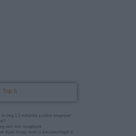
Top 5
 ér meg 1,5 milliárdot a silány tengerpart
at?
eg nem lesz nyugdíjunk
t díjak! Avagy ezért is készpénzfüggő a