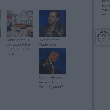
magy
Legye
Wizza
nemz
Budapesten is
„Véget ért az
beköszöntött a
Apple kora”
modern irodák
kora
Mibe érdemes
fektetni Trump
Amerikájában?