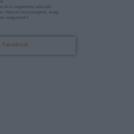
ar
n ön is megélhetési adócsaló
ir: Nemzeti büszkeségünk, avagy
eti szégyenünk?
Facebook