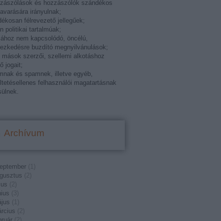
zzászólások és hozzászólók szándékos
varására irányulnak;
ékosan félrevezető jellegűek;
án politikai tartalmúak;
ához nem kapcsolódó, öncélú,
ezkedésre buzdító megnyilvánulások;
k mások szerzői, szellemi alkotáshoz
ő jogait;
mnak és spamnek, illetve egyéb,
ltetésellenes felhasználói magatartásnak
ülnek.
Archívum
eptember
(
1
)
gusztus
(
2
)
ius
(
2
)
nius
(
3
)
jus
(
1
)
rcius
(
2
)
bruár
(
2
)