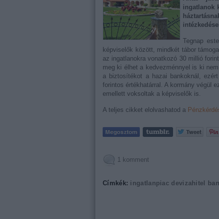
ingatlanok 
háztartásn
intézkedése
Tegnap este 
képviselők között, mindkét tábor támogat
az ingatlanokra vonatkozó 30 millió forint
meg ki élhet a kedvezménnyel is ki nem. 
a biztosítékot a hazai bankoknál, ezért 
forintos értékhatárral. A kormány végül
emellett voksoltak a képviselők is.
A teljes cikket elolvashatod a
Pénzkérdé
1
komment
Címkék:
ingatlanpiac
devizahitel
ban