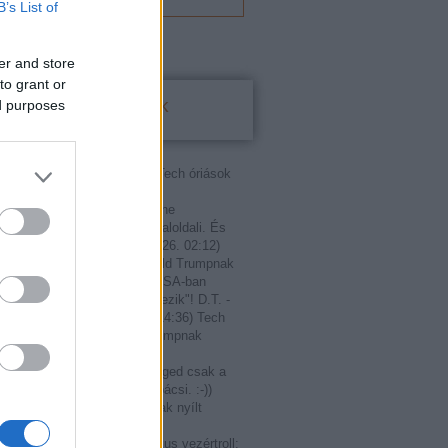
B’s List of
er and store
to grant or
Utolsó kommentek
ed purposes
:
fasza
(
2020.11.08. 18:35
)
Tech óriások
ílt levelet Donald Trumpnak
rump meg kérte őket hogy ne
zzanak mindenkit aki nem baloldali. És
zt teszik. Sőt m...
(
2019.06.26. 02:12
)
ások írtak nyílt levelet Donald Trumpnak
 Markovics:
T. Szerző! Az USA-ban
int miniszterelnök, "nem létezik"! D.T. -
rűen" - elnök!
(
2018.02.13. 14:36
)
Tech
írtak nyílt levelet Donald Trumpnak
fi teutonordikus vezértroll:
Janos: Mert nekem van. Téged csak a
ázban szoptattak. A portás bácsi. :-))
.03. 21:03
)
Tech óriások írtak nyílt
 Donald Trumpnak
anos:
@Kurt úrfi teutonordikus vezértroll: