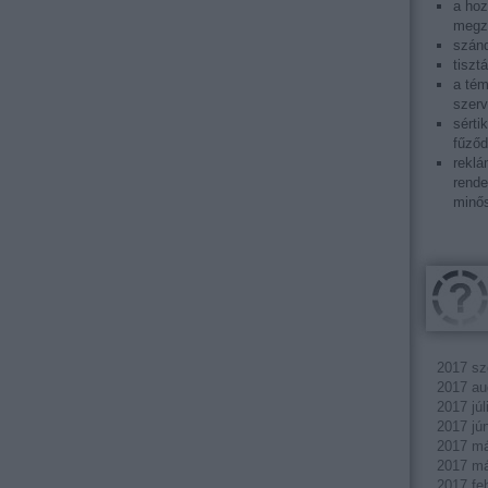
a ho
megza
szánd
tiszt
a tém
szerv
sérti
fűződ
reklá
rende
minős
2017 sz
2017 au
2017 júl
2017 jú
2017 má
2017 má
2017 fe