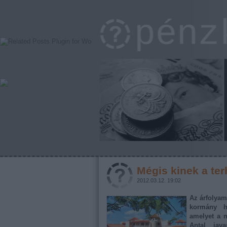
Mégis kinek a te
2012.03.12. 19:02
Az árfolyam
kormány hi
amelyet a m
Antal jav