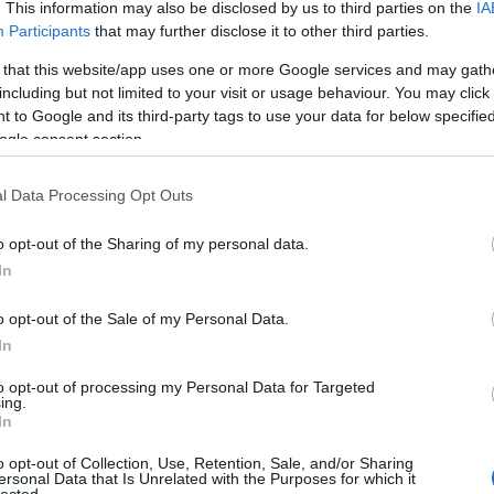
. This information may also be disclosed by us to third parties on the
IA
j
! ‐
Belépés Facebookkal
Participants
that may further disclose it to other third parties.
 that this website/app uses one or more Google services and may gath
including but not limited to your visit or usage behaviour. You may click 
 to Google and its third-party tags to use your data for below specifi
ogle consent section.
Lusuka
l Data Processing Opt Outs
írtak ny
Tblog:
T
o opt-out of the Sharing of my personal data.
cenzúrá
In
mégis a
Tech óri
Katalin
o opt-out of the Sale of my Personal Data.
olyan, m
In
"egysze
óriások 
to opt-out of processing my Personal Data for Targeted
Kurt úr
ing.
@Varadi
In
lelenc h
(
2017.09
o opt-out of Collection, Use, Retention, Sale, and/or Sharing
levelet
ersonal Data that Is Unrelated with the Purposes for which it
VaradiJ
lected.