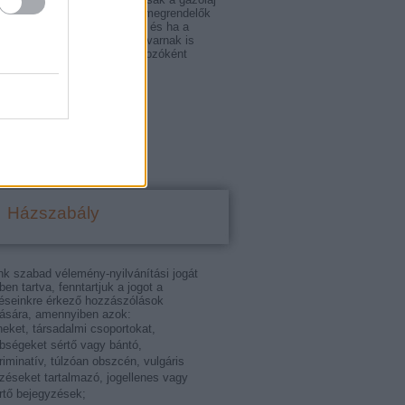
ondol. Teljesen megértem a megrendelők
ntját: mindenki spórolni akar, és ha a
 ára épp csökken, akkor a fuvarnak is
nak kellene lennie. De fuvarozóként
k a számok…
udapest.blog.hu
Házszabály
nk szabad vélemény-nyilvánítási jogát
tben tartva, fenntartjuk a jogot a
éseinkre érkező hozzászólások
ására, amennyiben azok:
eket, társadalmi csoportokat,
bségeket sértő vagy bántó,
riminatív, túlzóan obszcén, vulgáris
ezéseket tartalmazó, jogellenes vagy
rtő bejegyzések;