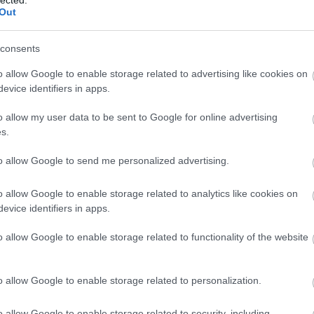
És? Put
Out
az egés
óriások 
Utolsó 
consents
o allow Google to enable storage related to advertising like cookies on
evice identifiers in apps.
o allow my user data to be sent to Google for online advertising
s.
Lakáshit
to allow Google to send me personalized advertising.
Befekte
Lakásta
Vállala
o allow Google to enable storage related to analytics like cookies on
evice identifiers in apps.
o allow Google to enable storage related to functionality of the website
o allow Google to enable storage related to personalization.
A fuvaro
Amikor 
o allow Google to enable storage related to security, including
fuvardí