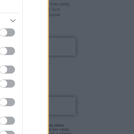
yin pedig Oroszországot. Az Isten pedig
zet. Té...
(
2017.09.02. 16:30
)
Tech
írtak nyílt levelet Donald Trumpnak
20
Kalkulátorok
el kalkulátor
tési alapok
karék kalkulátor
ti bankszámla
Blogajánló
zás anyagi kérdései köntörfalazás nélkül
egy 3,5 tonnás kisteherautóra kér valaki
jat belföldön, a legtöbbször csak a gázolaj