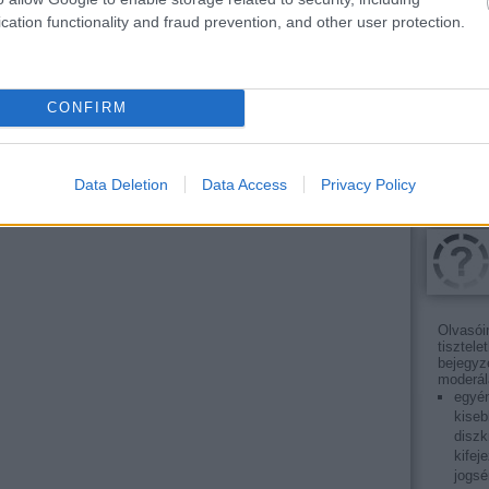
árára g
cation functionality and fraud prevention, and other user protection.
álláspo
gázolaj
olcsóbb
nézzün
fuvarb
CONFIRM
Data Deletion
Data Access
Privacy Policy
Olvasói
tisztele
bejegyz
moderál
egyén
kiseb
diszk
kifej
jogsé