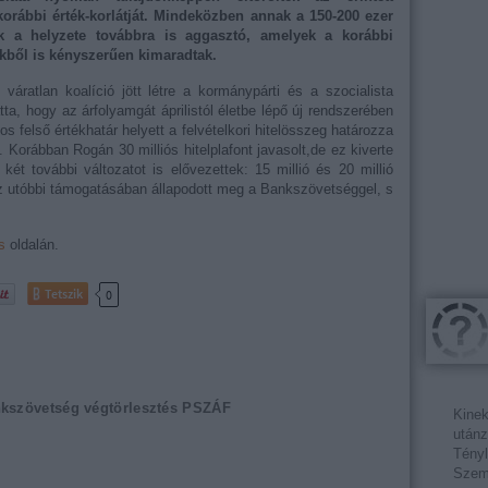
korábbi érték-korlátját. Mindeközben annak a 150-200 ezer
ak a helyzete továbbra is aggasztó, amelyek a korábbi
kből is kényszerűen kimaradtak.
váratlan koalíció jött létre a kormánypárti és a szocialista
ta, hogy az árfolyamgát áprilistól életbe lépő új rendszerében
os felső értékhatár helyett a felvételkori hitelösszeg határozza
Korábban Rogán 30 milliós hitelplafont javasolt,de ez kiverte
két további változatot is elővezettek: 15 millió és 20 millió
 ez utóbbi támogatásában állapodott meg a Bankszövetséggel, s
s
oldalán.
Tetszik
0
kszövetség
végtörlesztés
PSZÁF
Kinek
utánz
Tényl
Szemé