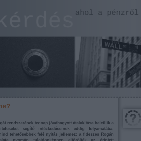
rhe?
gát rendszerének tegnap jóváhagyott átalakítása beleillik a
teleseket segítő intézkedéseinek eddig folyamatába,
ind tehetősebbek felé nyitás jellemez: a fideszes Rogán
aslata nyomán tulajdonképpen eltörölték
az érintett