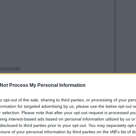
/id/4312580
tartalomnak minősülnek, értük a
szolgáltatás technikai
üzemeltetője semmilyen felelősséget nem vállal,
Not Process My Personal Information
. Részletek a
Felhasználási feltételekben
és az
adatvédelmi tájékoztatóban
.
to opt-out of the sale, sharing to third parties, or processing of your per
formation for targeted advertising by us, please use the below opt-out s
 választásokat, addigra a piacot is elfoglalják. Ott meg
r selection. Please note that after your opt-out request is processed y
eing interest-based ads based on personal information utilized by us or
sz_magyarorszag
disclosed to third parties prior to your opt-out. You may separately opt-
Válasz erre
losure of your personal information by third parties on the IAB’s list of