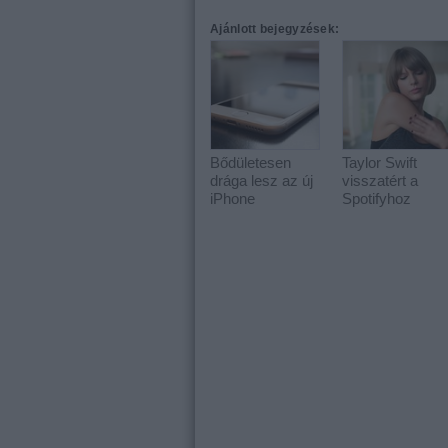
Ajánlott bejegyzések:
Bődületesen
Taylor Swift
drága lesz az új
visszatért a
iPhone
Spotifyhoz