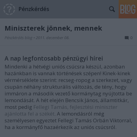
Pénzkérdés
Miniszterek jönnek, mennek
Pénzkérdés blog
•
2011. december 08.
0
A nap legfontosabb pénzügyi hírei
Mindenki a hétvégi uniós csúcsra készül, azonban
hazánkban is vannak történések szépen! Kinek-kinek
vérmérséklete szerint: recseg-ropog a szerkezet, vagy
csupán néhány strukturális változás, de tény, hogy
immáron a második vezető kormánytag nyújtotta be
lemondását. A hét elején Bencsik János, államtitkár,
most pedig
Fellegi Tamás, fejlesztési miniszter
ajánlotta fel a székét
. A lemondásról még
személyesen egyeztet Fellegi Tamás Orbán Viktorral,
ha a kormányfő hazaérkezik az uniós csúcsról.