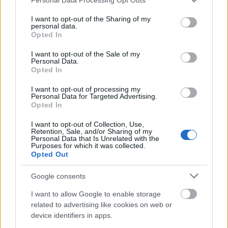
egy nagyobb német márka övezethez és másik 10
services and may gather and store information including but
nemzeti fizetőeszköz visszavezetéséhez vezetne,
not limited to your visit or usage behaviour. You may click to
I want to opt-out of the Sharing of my
pedig pokoli zűrzavart okozna.
personal data.
grant or deny consent to Google and its third-party tags to
Opted In
use your data for below specified purposes in below Google
Zűrzavart egyelőre „csak” Mario Draghi, az Európai
consent section.
I want to opt-out of the Sale of my
Központi Bank elnökének szavai okoztak a piacokon,
Personal Data.
ugyanis a mai sajtótájékoztatón arra kérdésre, hogy
Opted In
az EKB miért nem segít közvetlenül a bajbajutott
tagállamoknak, úgy reagált, hogy „ezt az uniós
I want to opt-out of processing my
Personal Data for Targeted Advertising.
alapszerződés nem engedi meg”. Ehhez csak annyit,
Opted In
hogy éppen amiatt figyel mindenki a hétvégi uniós
csúcsra, mert ott az alaptörvény módosítása is
I want to opt-out of Collection, Use,
Retention, Sale, and/or Sharing of my
szóba kerülhet, az pedig megnyithatja az utat az
Personal Data that Is Unrelated with the
EKB előtt. Minden esetre a piacok Draghi
Purposes for which it was collected.
Opted Out
kommentjére igen negatívan reagáltak. A német
DAX-index meredek lefordulást mutatva pillanatok
Google consents
alatt 1,4 százalékos mínuszba találta magát, a
francia CAC 1 százalékkal került lejjebb, míg a
I want to allow Google to enable storage
határidős amerikai indexek 0,7-0,8 százalékkal
related to advertising like cookies on web or
kerültek lejjebb. Ezzel párhuzamosan
a forint is
device identifiers in apps.
gyengülni kezdett
: a reggeli 300-as szintről egészen