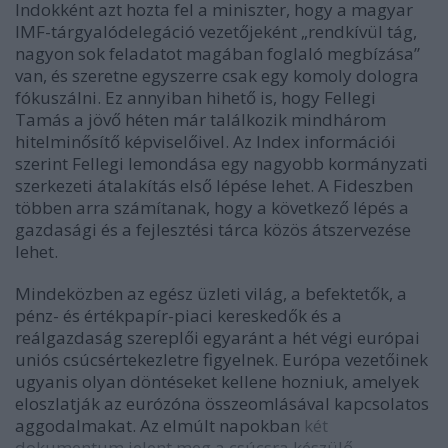
Indokként azt hozta fel a miniszter, hogy a magyar
IMF-tárgyalódelegáció vezetőjeként „rendkívül tág,
nagyon sok feladatot magában foglaló megbízása”
van, és szeretne egyszerre csak egy komoly dologra
fókuszálni. Ez annyiban hihető is, hogy Fellegi
Tamás a jövő héten már találkozik mindhárom
hitelminősítő képviselőivel. Az Index információi
szerint Fellegi lemondása egy nagyobb kormányzati
szerkezeti átalakítás első lépése lehet. A Fideszben
többen arra számítanak, hogy a következő lépés a
gazdasági és a fejlesztési tárca közös átszervezése
lehet.
Mindeközben az egész üzleti világ, a befektetők, a
pénz- és értékpapír-piaci kereskedők és a
reálgazdaság szereplői egyaránt a hét végi európai
uniós csúcsértekezletre figyelnek. Európa vezetőinek
ugyanis olyan döntéseket kellene hozniuk, amelyek
eloszlatják az eurózóna összeomlásával kapcsolatos
aggodalmakat. Az elmúlt napokban
két
dokumentum jelent meg a csúcsra készülő