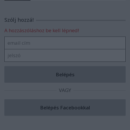
Szólj hozzá!
A hozzászóláshoz be kell lépned!
VAGY