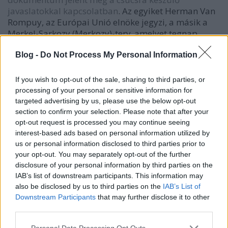
javaslatokkal kapcsolatban
. Az egyiket Herman Van
Rompuy, az Európai Unió elnöke jegyzi, a másik a
Merkel-Sarkozy (Merkozy)-terv, amelyet tegnap
juttattak el Rompuynak. Az előbbi az uniós
alapszerződés olyan „apróbb” megváltoztatásáról
Blog -
Do Not Process My Personal Information
szól, ami nem igényel hosszas ratifikációs
folyamatot, az utóbbi lényege a költségvetési hiány
If you wish to opt-out of the sale, sharing to third parties, or
és az államadósság plafonját átlépő államok
processing of your personal or sensitive information for
automatikus büntetése.
targeted advertising by us, please use the below opt-out
section to confirm your selection. Please note that after your
opt-out request is processed you may continue seeing
Sokan talán nem merik kimondani, de van egy olyan
interest-based ads based on personal information utilized by
szcenárió is, amely az euró végéről szól. De vajon mi
us or personal information disclosed to third parties prior to
is lenne akkor,
ha megszűnne az euró
? A kérdést
your opt-out. You may separately opt-out of the further
Willem Buiter, a Citi vezető közgazdásza a Financial
disclosure of your personal information by third parties on the
Times hasábjain megjelent véleménycikkében
IAB’s list of downstream participants. This information may
boncolgatja. Véleménye szerint az euróövezet
also be disclosed by us to third parties on the
IAB’s List of
felbomlása, még akkor is, ha csak részleges lenne,
Downstream Participants
that may further disclose it to other
vagy csak néhány gyenge tagállam válna ki, kaotikus
third parties.
helyzetet eredményezne. Egy teljes széthullás, ami
Please note that this website/app uses one or more Google
Personal Data Processing Opt Outs