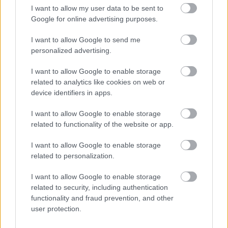
303 forintig.
I want to allow my user data to be sent to
Google for online advertising purposes.
Amennyiben tetszett a bejegyzésünk, kövess
I want to allow Google to send me
personalized advertising.
minket a Facebookon!
I want to allow Google to enable storage
related to analytics like cookies on web or
device identifiers in apps.
I want to allow Google to enable storage
related to functionality of the website or app.
Címkék:
euró
forint
imf
európai központi bank
I want to allow Google to enable storage
related to personalization.
I want to allow Google to enable storage
Ajánlott bejegyzések:
related to security, including authentication
functionality and fraud prevention, and other
user protection.
Kiderült, hogy mire csorgatja leginkább a
nyálát a Z generáció